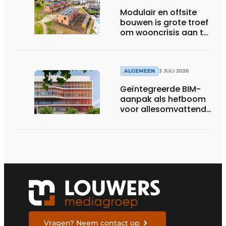
Modulair en offsite
bouwen is grote troef
om wooncrisis aan te
pakken
ALGEMEEN
3 JULI 2026
Geïntegreerde BIM-
aanpak als hefboom
voor allesomvattende
digitale
bouwstrategie
Vragen? Neem contact op