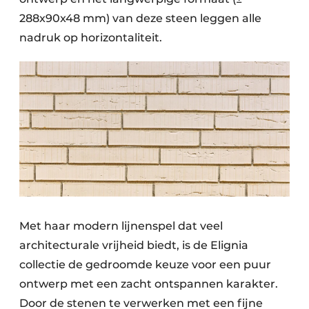
Keukens
288x90x48 mm) van deze steen leggen alle
Renovatie
nadruk op horizontaliteit.
Software
Toegangscontrole
Veiligheid & Opleiding
Zonwering
Met haar modern lijnenspel dat veel
architecturale vrijheid biedt, is de Elignia
collectie de gedroomde keuze voor een puur
ontwerp met een zacht ontspannen karakter.
Door de stenen te verwerken met een fijne