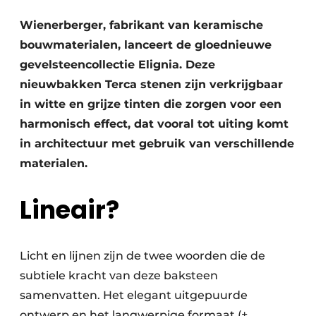
Vacature aanmelden
Wienerberger, fabrikant van keramische
Akoestiek
Vacatures
bouwmaterialen, lanceert de gloednieuwe
Video’s
gevelsteencollectie Elignia. Deze
Beton & Staalbouw
nieuwbakken Terca stenen zijn verkrijgbaar
Aanmelden
Brandveiligheid
in witte en grijze tinten die zorgen voor een
Bedrijven
harmonisch effect, dat vooral tot uiting komt
BIM
Bedrijven
in architectuur met gebruik van verschillende
Contact
Evenementen
materialen.
Dak & Gevel
Lineair?
Houtbouw
Licht en lijnen zijn de twee woorden die de
HVAC
subtiele kracht van deze baksteen
Interieurarchitectuur
samenvatten. Het elegant uitgepuurde
ontwerp en het langwerpige formaat (±