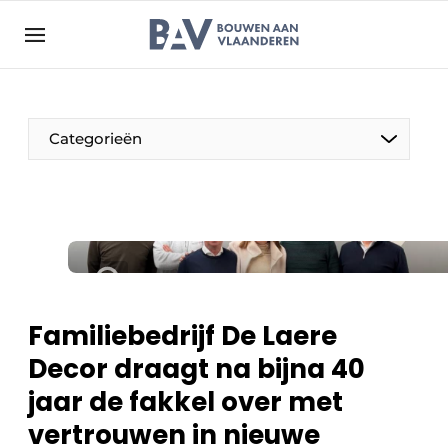
Aanmelden
Algemene voorwaarden
Bedrijven
Aanmelden
Bedankt voor de aanmelding
Categorieën
Bouwen aan Vlaanderen | Platform voor de bouw
Contact
Direct contact
Evenement aanmelden
Jaarboek
Familiebedrijf De Laere
Meest gelezen
Decor draagt na bijna 40
Nieuwsbrief
jaar de fakkel over met
Podcasts
vertrouwen in nieuwe
Privacy / Cookie statement