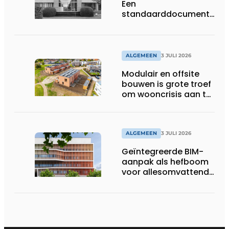
Een
standaarddocument
met belangrijke
gevolgen
ALGEMEEN
3 JULI 2026
Modulair en offsite
bouwen is grote troef
om wooncrisis aan te
pakken
ALGEMEEN
3 JULI 2026
Geïntegreerde BIM-
aanpak als hefboom
voor allesomvattende
digitale
bouwstrategie