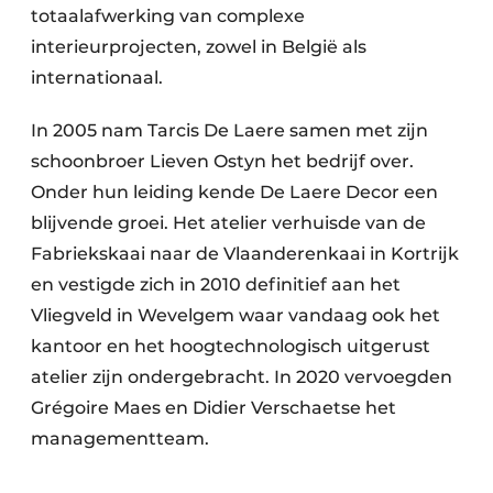
Keukens
totaalafwerking van complexe
interieurprojecten, zowel in België als
Renovatie
internationaal.
Software
In 2005 nam Tarcis De Laere samen met zijn
Toegangscontrole
schoonbroer Lieven Ostyn het bedrijf over.
Onder hun leiding kende De Laere Decor een
Veiligheid & Opleiding
blijvende groei. Het atelier verhuisde van de
Fabriekskaai naar de Vlaanderenkaai in Kortrijk
Zonwering
en vestigde zich in 2010 definitief aan het
Vliegveld in Wevelgem waar vandaag ook het
kantoor en het hoogtechnologisch uitgerust
atelier zijn ondergebracht. In 2020 vervoegden
Grégoire Maes en Didier Verschaetse het
managementteam.