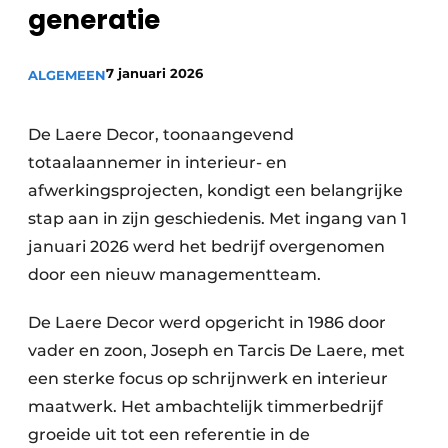
generatie
Vacature aanmelden
Akoestiek
Vacatures
7 januari 2026
ALGEMEEN
Video’s
Beton & Staalbouw
Aanmelden
De Laere Decor, toonaangevend
Brandveiligheid
Bedrijven
totaalaannemer in interieur- en
BIM
afwerkingsprojecten, kondigt een belangrijke
Bedrijven
stap aan in zijn geschiedenis. Met ingang van 1
Contact
Evenementen
januari 2026 werd het bedrijf overgenomen
Dak & Gevel
door een nieuw managementteam.
Houtbouw
De Laere Decor werd opgericht in 1986 door
vader en zoon, Joseph en Tarcis De Laere, met
HVAC
een sterke focus op schrijnwerk en interieur
maatwerk. Het ambachtelijk timmerbedrijf
Interieurarchitectuur
groeide uit tot een referentie in de