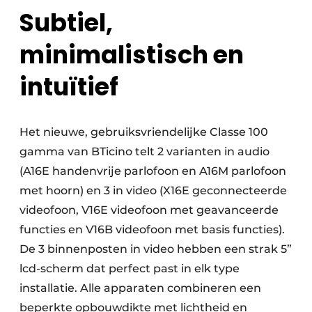
Keukens
Subtiel,
Renovatie
minimalistisch en
Software
intuïtief
Toegangscontrole
Veiligheid & Opleiding
Het nieuwe, gebruiksvriendelijke Classe 100
gamma van BTicino telt 2 varianten in audio
Zonwering
(A16E handenvrije parlofoon en A16M parlofoon
met hoorn) en 3 in video (X16E geconnecteerde
videofoon, V16E videofoon met geavanceerde
functies en V16B videofoon met basis functies).
De 3 binnenposten in video hebben een strak 5”
lcd-scherm dat perfect past in elk type
installatie. Alle apparaten combineren een
beperkte opbouwdikte met lichtheid en