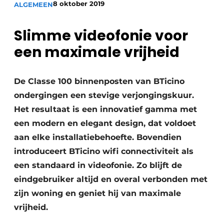
8 oktober 2019
ALGEMEEN
Vacature aanmelden
Akoestiek
Vacatures
Slimme videofonie voor
Video’s
Beton & Staalbouw
een maximale vrijheid
Aanmelden
Brandveiligheid
Bedrijven
De Classe 100 binnenposten van BTicino
BIM
ondergingen een stevige verjongingskuur.
Bedrijven
Het resultaat is een innovatief gamma met
Contact
Evenementen
een modern en elegant design, dat voldoet
Dak & Gevel
aan elke installatiebehoefte. Bovendien
introduceert BTicino wifi connectiviteit als
Houtbouw
een standaard in videofonie. Zo blijft de
eindgebruiker altijd en overal verbonden met
HVAC
zijn woning en geniet hij van maximale
Interieurarchitectuur
vrijheid.