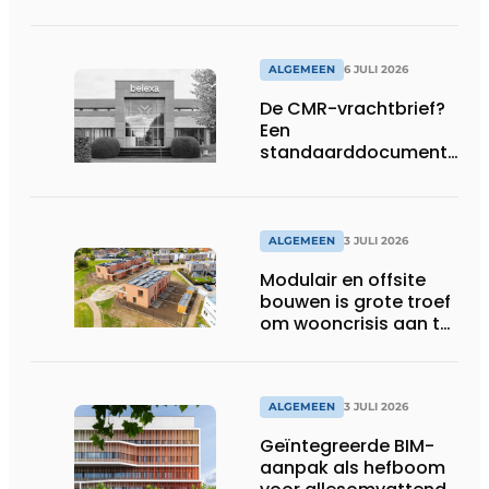
Brussel
ALGEMEEN
6 JULI 2026
De CMR-vrachtbrief?
Een
standaarddocument
met belangrijke
gevolgen
ALGEMEEN
3 JULI 2026
Modulair en offsite
bouwen is grote troef
om wooncrisis aan te
pakken
ALGEMEEN
3 JULI 2026
Geïntegreerde BIM-
aanpak als hefboom