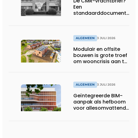
De CMR-vrachtbrief?
Een
standaarddocument
met belangrijke
gevolgen
ALGEMEEN
3 JULI 2026
Modulair en offsite
bouwen is grote troef
om wooncrisis aan te
pakken
ALGEMEEN
3 JULI 2026
Geïntegreerde BIM-
aanpak als hefboom
voor allesomvattende
digitale
bouwstrategie