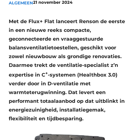
21 november 2024
ALGEMEEN
Vacature aanmelden
Akoestiek
Vacatures
Met de Flux+ Flat lanceert Renson de eerste
Video’s
Beton & Staalbouw
in een nieuwe reeks compacte,
geconnecteerde en vraaggestuurde
Aanmelden
Brandveiligheid
balansventilatietoestellen, geschikt voor
Bedrijven
zowel nieuwbouw als grondige renovaties.
BIM
Bedrijven
Daarmee trekt de ventilatie-specialist z’n
Contact
Evenementen
+
expertise in C
-systemen (Healthbox 3.0)
verder door in D-ventilatie met
Dak & Gevel
warmteterugwinning. Dat levert een
Houtbouw
performant totaalaanbod op dat uitblinkt in
energiezuinigheid, installatiegemak,
HVAC
flexibiliteit en tijdbesparing.
Interieurarchitectuur