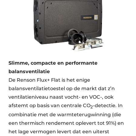
Keukens
Renovatie
Software
Toegangscontrole
Veiligheid & Opleiding
Slimme, compacte en performante
Zonwering
balansventilatie
De Renson Flux+ Flat is het enige
balansventilatietoestel op de markt dat z’n
ventilatieniveau naast vocht- en VOC-, ook
afstemt op basis van centrale CO
-detectie. In
2
combinatie met de warmteterugwinning (die
een thermisch rendement oplevert tot 91%) en
het lage vermogen levert dat een uiterst