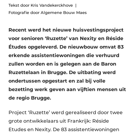
Tekst door Kris Vandekerckhove
Vacature aanmelden
Fotografie door Algemene Bouw Maes
Akoestiek
Vacatures
Video’s
Beton & Staalbouw
Recent werd het nieuwe huisvestingsproject
Aanmelden
voor senioren ‘Ruzette’ van Nexity en Réside
Brandveiligheid
Études opgeleverd. De nieuwbouw omvat 83
Bedrijven
erkende assistentiewoningen die verhuurd
BIM
Bedrijven
zullen worden en is gelegen aan de Baron
Contact
Evenementen
Ruzettelaan in Brugge. De uitbating werd
ondertussen opgestart en zal bij volle
Dak & Gevel
bezetting werk geven aan vijftien mensen uit
Houtbouw
de regio Brugge.
HVAC
Project ‘Ruzette’ werd gerealiseerd door twee
grote ontwikkelaars uit Frankrijk: Réside
Interieurarchitectuur
Etudes en Nexity. De 83 assistentiewoningen