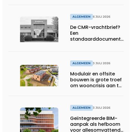
ALGEMEEN
6 JULI 2026
De CMR-vrachtbrief?
Een
standaarddocument
met belangrijke
gevolgen
ALGEMEEN
3 JULI 2026
Modulair en offsite
bouwen is grote troef
om wooncrisis aan te
pakken
ALGEMEEN
3 JULI 2026
Geïntegreerde BIM-
aanpak als hefboom
voor allesomvattende