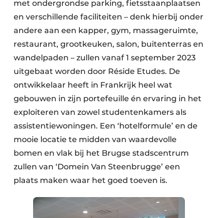
Keukens
met ondergrondse parking, fietsstaanplaatsen
en verschillende faciliteiten – denk hierbij onder
Renovatie
andere aan een kapper, gym, massageruimte,
restaurant, grootkeuken, salon, buitenterras en
Software
wandelpaden – zullen vanaf 1 september 2023
Toegangscontrole
uitgebaat worden door Réside Etudes. De
ontwikkelaar heeft in Frankrijk heel wat
Veiligheid & Opleiding
gebouwen in zijn portefeuille én ervaring in het
exploiteren van zowel studentenkamers als
Zonwering
assistentiewoningen. Een ‘hotelformule’ en de
mooie locatie te midden van waardevolle
bomen en vlak bij het Brugse stadscentrum
zullen van ‘Domein Van Steenbrugge’ een
plaats maken waar het goed toeven is.