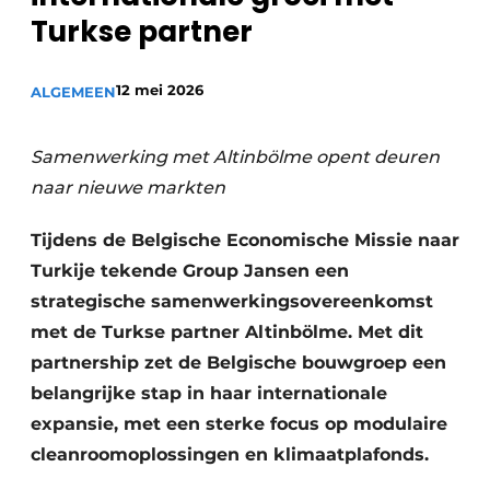
Turkse partner
Vacature aanmelden
Akoestiek
Vacatures
12 mei 2026
ALGEMEEN
Video’s
Beton & Staalbouw
Aanmelden
Brandveiligheid
Samenwerking met Altinbölme opent deuren
Bedrijven
naar nieuwe markten
BIM
Bedrijven
Tijdens de Belgische Economische Missie naar
Contact
Evenementen
Turkije tekende Group Jansen een
Dak & Gevel
strategische samenwerkingsovereenkomst
met de Turkse partner Altinbölme. Met dit
Houtbouw
partnership zet de Belgische bouwgroep een
belangrijke stap in haar internationale
HVAC
expansie, met een sterke focus op modulaire
Interieurarchitectuur
cleanroomoplossingen en klimaatplafonds.