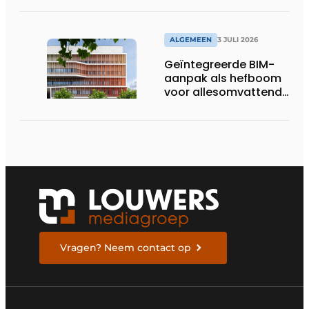
pakken
ALGEMEEN
3 JULI 2026
Geïntegreerde BIM-
aanpak als hefboom
voor allesomvattende
digitale
bouwstrategie
Vragen? Neem contact op