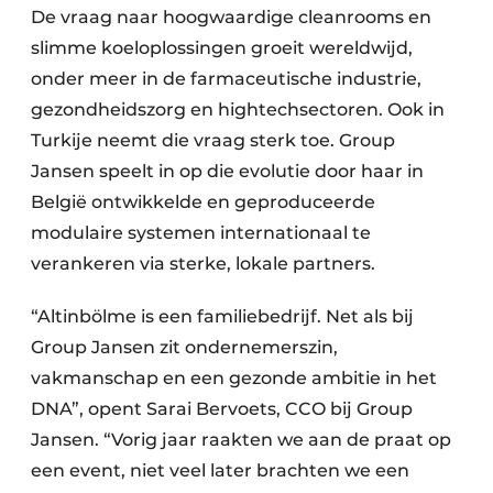
Keukens
De vraag naar hoogwaardige cleanrooms en
slimme koeloplossingen groeit wereldwijd,
Renovatie
onder meer in de farmaceutische industrie,
Software
gezondheidszorg en hightechsectoren. Ook in
Turkije neemt die vraag sterk toe. Group
Toegangscontrole
Jansen speelt in op die evolutie door haar in
België ontwikkelde en geproduceerde
Veiligheid & Opleiding
modulaire systemen internationaal te
Zonwering
verankeren via sterke, lokale partners.
“Altinbölme is een familiebedrijf. Net als bij
Group Jansen zit ondernemerszin,
vakmanschap en een gezonde ambitie in het
DNA”, opent Sarai Bervoets, CCO bij Group
Jansen. “Vorig jaar raakten we aan de praat op
een event, niet veel later brachten we een