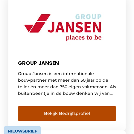
GROUP JANSEN
Group Jansen is een internationale
bouwpartner met meer dan 50 jaar op de
teller én meer dan 750 eigen vakmensen. Als
buitenbeentje in de bouw denken wij van
binnen naar buiten. En zetten we de
mensen die in een gebouw werken, leven,
genezen of genieten centraal. Want alleen
Bekijk Bedrijfsprofiel
zo bouw je toekomstbestendige places to
be. […]
NIEUWSBRIEF