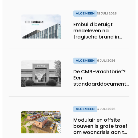
ALGEMEEN
15 JULI 2026
Embuild betuigt
medeleven na
tragische brand in
Brussel
ALGEMEEN
6 JULI 2026
De CMR-vrachtbrief?
Een
standaarddocument
met belangrijke
gevolgen
ALGEMEEN
3 JULI 2026
Modulair en offsite
bouwen is grote troef
om wooncrisis aan te