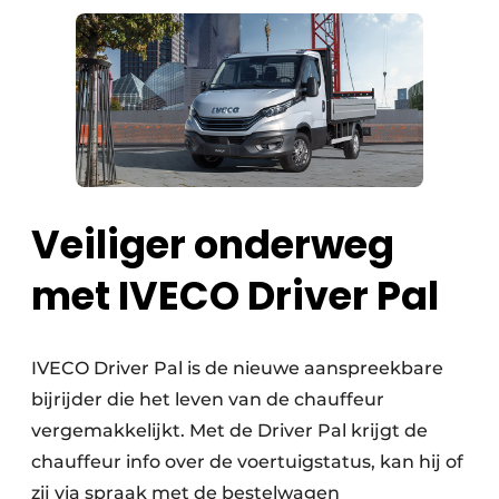
Keukens
Renovatie
Software
Toegangscontrole
Veiligheid & Opleiding
Veiliger onderweg
Zonwering
met IVECO Driver Pal
IVECO Driver Pal is de nieuwe aanspreekbare
bijrijder die het leven van de chauffeur
vergemakkelijkt. Met de Driver Pal krijgt de
chauffeur info over de voertuigstatus, kan hij of
zij via spraak met de bestelwagen