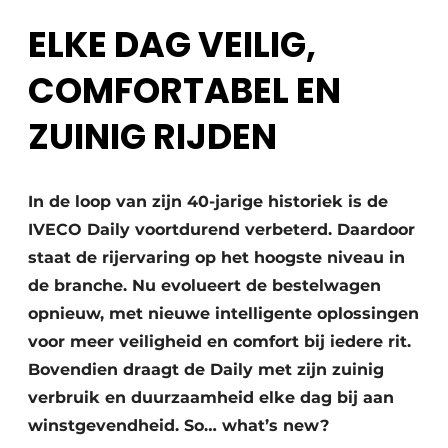
Vacature aanmelden
ELKE DAG VEILIG,
Akoestiek
Vacatures
COMFORTABEL EN
Video’s
Beton & Staalbouw
ZUINIG RIJDEN
Aanmelden
Brandveiligheid
Bedrijven
BIM
Bedrijven
In de loop van zijn 40-jarige historiek is de
Contact
Evenementen
IVECO Daily voortdurend verbeterd. Daardoor
staat de rijervaring op het hoogste niveau in
Dak & Gevel
de branche. Nu evolueert de bestelwagen
opnieuw, met nieuwe intelligente oplossingen
Houtbouw
voor meer veiligheid en comfort bij iedere rit.
HVAC
Bovendien draagt de Daily met zijn zuinig
verbruik en duurzaamheid elke dag bij aan
Interieurarchitectuur
winstgevendheid. So… what’s new?