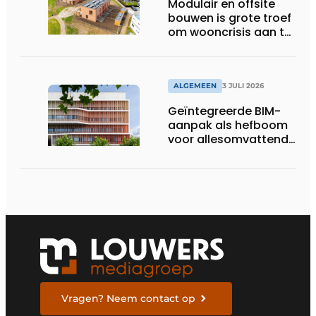
Modulair en offsite
bouwen is grote troef
om wooncrisis aan te
pakken
ALGEMEEN
3 JULI 2026
Geïntegreerde BIM-
aanpak als hefboom
voor allesomvattende
digitale
bouwstrategie
Vragen? Neem contact op