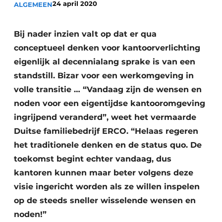
24 april 2020
ALGEMEEN
Vacature aanmelden
Akoestiek
Vacatures
Bij nader inzien valt op dat er qua
Video’s
Beton & Staalbouw
conceptueel denken voor kantoorverlichting
eigenlijk al decennialang sprake is van een
Aanmelden
Brandveiligheid
standstill. Bizar voor een werkomgeving in
Bedrijven
volle transitie … “Vandaag zijn de wensen en
BIM
Bedrijven
noden voor een eigentijdse kantooromgeving
Contact
Evenementen
ingrijpend veranderd”, weet het vermaarde
Duitse familiebedrijf ERCO. “Helaas regeren
Dak & Gevel
het traditionele denken en de status quo. De
Houtbouw
toekomst begint echter vandaag, dus
kantoren kunnen maar beter volgens deze
HVAC
visie ingericht worden als ze willen inspelen
op de steeds sneller wisselende wensen en
Interieurarchitectuur
noden!”