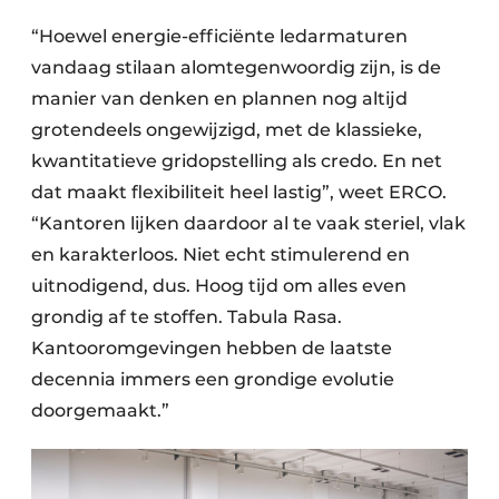
Keukens
“Hoewel energie-efficiënte ledarmaturen
Renovatie
vandaag stilaan alomtegenwoordig zijn, is de
manier van denken en plannen nog altijd
Software
grotendeels ongewijzigd, met de klassieke,
Toegangscontrole
kwantitatieve gridopstelling als credo. En net
dat maakt flexibiliteit heel lastig”, weet ERCO.
Veiligheid & Opleiding
“Kantoren lijken daardoor al te vaak steriel, vlak
en karakterloos. Niet echt stimulerend en
Zonwering
uitnodigend, dus. Hoog tijd om alles even
grondig af te stoffen. Tabula Rasa.
Kantooromgevingen hebben de laatste
decennia immers een grondige evolutie
doorgemaakt.”