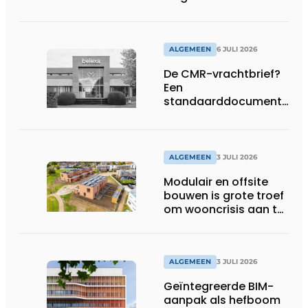
Brussel
ALGEMEEN
6 JULI 2026
De CMR-vrachtbrief?
Een
standaarddocument
met belangrijke
gevolgen
ALGEMEEN
3 JULI 2026
Modulair en offsite
bouwen is grote troef
om wooncrisis aan te
pakken
ALGEMEEN
3 JULI 2026
Geïntegreerde BIM-
aanpak als hefboom