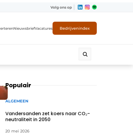
Volg ons op
Bedrijvenindex
erteren
Nieuwsbrief
Vacatures
Populair
ALGEMEEN
Vandersanden zet koers naar CO₂-
neutraliteit in 2050
20 mei 2026