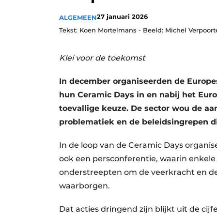
Vacature aanmelden
27 januari 2026
ALGEMEEN
Vacatures
Tekst: Koen Mortelmans - Beeld: Michel Verpoor
Video’s
Klei voor de toekomst
Aanmelden
Bedrijven
In december organiseerden de Europ
Bedrijven
hun Ceramic Days in en nabij het Eur
toevallige keuze. De sector wou de aan
Contact
problematiek en de beleidsingrepen d
In de loop van de Ceramic Days organi
ook een persconferentie, waarin enkel
onderstreepten om de veerkracht en de 
waarborgen.
Dat acties dringend zijn blijkt uit de c