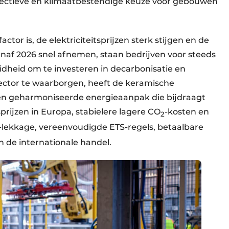
fectieve en klimaatbestendige keuze voor gebouwen
tor is, de elektriciteitsprijzen sterk stijgen en de
naf 2026 snel afnemen, staan bedrijven voor steeds
dheid om te investeren in decarbonisatie en
sector te waarborgen, heeft de keramische
n geharmoniseerde energieaanpak die bijdraagt
prijzen in Europa, stabielere lagere CO
-kosten en
2
-lekkage, vereenvoudigde ETS-regels, betaalbare
n de internationale handel.