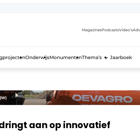
Magazines
Podcasts
Video’s
Adv
anmelding
voor de bouw
gprojecten
Onderwijs
Monumenten
Thema’s
Jaarboek
 (W)
dringt aan op innovatief