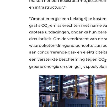
maken het een koolstofarme, kostenef
en infrastructuur.”
“Omdat energie een belangrijke kostenfac
gratis CO₂-emissierechten met name va
grotere uitdagingen, ondanks hun berei
circulariteit. Om de veerkracht van de 
waardeketen dringend behoefte aan ee
aan concurrerende gas- en elektriciteits
een versterkte bescherming tegen CO
2
groene energie en een gelijk speelveld i