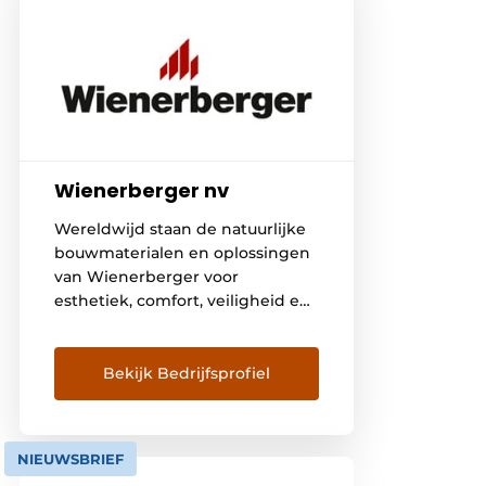
Wienerberger nv
Wereldwijd staan de natuurlijke
bouwmaterialen en oplossingen
van Wienerberger voor
esthetiek, comfort, veiligheid en
vooral ook duurzaamheid. De
binnenmuurstenen,
kleidakpannen, gevelstenen en
Bekijk Bedrijfsprofiel
kleiklinkers worden op de markt
gebracht onder de gekende
merknamen Porotherm, Koramic
NIEUWSBRIEF
en Terca.