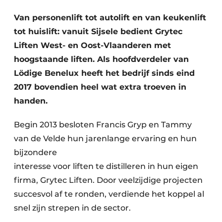
Vacature aanmelden
Van personenlift tot autolift en van keukenlift
Akoestiek
Vacatures
tot huislift: vanuit Sijsele bedient Grytec
Video’s
Liften West- en Oost-Vlaanderen met
Beton & Staalbouw
hoogstaande liften. Als hoofdverdeler van
Aanmelden
Brandveiligheid
Lödige Benelux heeft het bedrijf sinds eind
Bedrijven
2017 bovendien heel wat extra troeven in
BIM
Bedrijven
handen.
Contact
Evenementen
Begin 2013 besloten Francis Gryp en Tammy
Dak & Gevel
van de Velde hun jarenlange ervaring en hun
bijzondere
Houtbouw
interesse voor liften te distilleren in hun eigen
firma, Grytec Liften. Door veelzijdige projecten
HVAC
succesvol af te ronden, verdiende het koppel al
Interieurarchitectuur
snel zijn strepen in de sector.