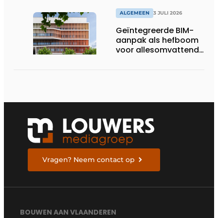
ALGEMEEN
3 JULI 2026
Geïntegreerde BIM-
aanpak als hefboom
voor allesomvattende
digitale
bouwstrategie
Vragen? Neem contact op
BOUWEN AAN VLAANDEREN