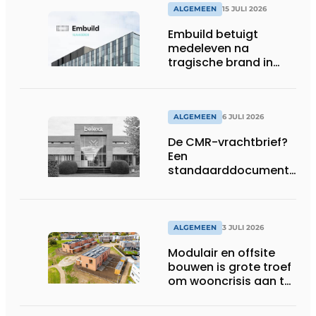
ALGEMEEN
15 JULI 2026
Embuild betuigt
medeleven na
tragische brand in
Brussel
ALGEMEEN
6 JULI 2026
De CMR-vrachtbrief?
Een
standaarddocument
met belangrijke
gevolgen
ALGEMEEN
3 JULI 2026
Modulair en offsite
bouwen is grote troef
om wooncrisis aan te
pakken