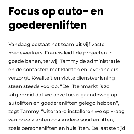
Keukens
Focus op auto- en
Renovatie
goederenliften
Software
Toegangscontrole
Vandaag bestaat het team uit vijf vaste
medewerkers. Francis leidt de projecten in
Veiligheid & Opleiding
goede banen, terwijl Tammy de administratie
Zonwering
en de contacten met klanten en leveranciers
verzorgt. Kwaliteit en vlotte dienstverlening
staan steeds voorop. “De liftenmarkt is zo
uitgebreid dat we onze focus gaandeweg op
autoliften en goederenliften gelegd hebben”,
zegt Tammy. “Uiteraard installeren we op vraag
van onze klanten ook andere soorten liften,
zoals personenliften en huisliften. De laatste tijd