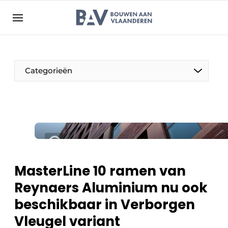
Aanmelden
Algemene voorwaarden
Bedrijven
Aanmelden
Bedankt voor de aanmelding
Categorieën
Bouwen aan Vlaanderen | Platform voor de bouw
Contact
Direct contact
Evenement aanmelden
Jaarboek
MasterLine 10 ramen van
Meest gelezen
Reynaers Aluminium nu ook
Nieuwsbrief
beschikbaar in Verborgen
Podcasts
Vleugel variant
Privacy / Cookie statement