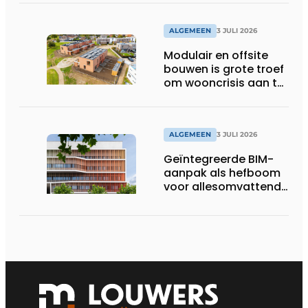
gevolgen
ALGEMEEN
3 JULI 2026
Modulair en offsite
bouwen is grote troef
om wooncrisis aan te
pakken
ALGEMEEN
3 JULI 2026
Geïntegreerde BIM-
aanpak als hefboom
voor allesomvattende
digitale
bouwstrategie