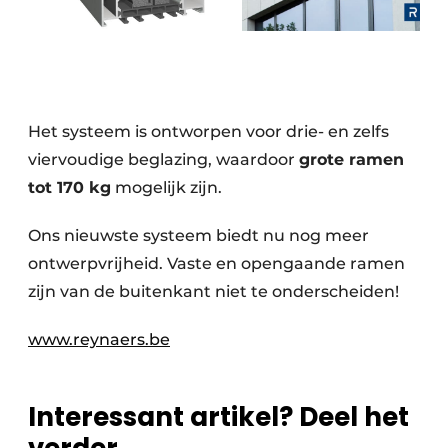
Keukens
Renovatie
Software
Het systeem is ontworpen voor drie- en zelfs
Toegangscontrole
viervoudige beglazing, waardoor
grote ramen
Veiligheid & Opleiding
tot 170 kg
mogelijk zijn.
Zonwering
Ons nieuwste systeem biedt nu nog meer
ontwerpvrijheid. Vaste en opengaande ramen
zijn van de buitenkant niet te onderscheiden!
www.reynaers.be
Interessant artikel? Deel het
verder.