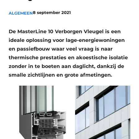
Vacature aanmelden
8 september 2021
ALGEMEEN
Akoestiek
Vacatures
Video’s
Beton & Staalbouw
De MasterLine 10 Verborgen Vleugel is een
Aanmelden
ideale oplossing voor lage-energiewoningen
Brandveiligheid
en passiefbouw waar veel vraag is naar
Bedrijven
BIM
thermische prestaties en akoestische isolatie
Bedrijven
zonder in te boeten aan daglicht, dankzij de
Contact
Evenementen
smalle zichtlijnen en grote afmetingen.
Dak & Gevel
Houtbouw
HVAC
Interieurarchitectuur