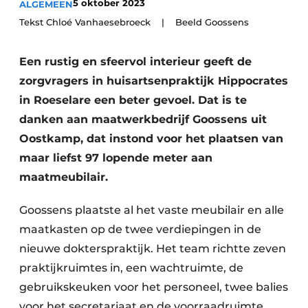
5 oktober 2023
ALGEMEEN
Vacature aanmelden
Tekst Chloé Vanhaesebroeck | Beeld Goossens
Akoestiek
Vacatures
Een rustig en sfeervol interieur geeft de
Video’s
Beton & Staalbouw
zorgvragers in huisartsenpraktijk Hippocrates
Aanmelden
Brandveiligheid
in Roeselare een beter gevoel. Dat is te
Bedrijven
danken aan maatwerkbedrijf Goossens uit
BIM
Bedrijven
Oostkamp, dat instond voor het plaatsen van
Contact
Evenementen
maar liefst 97 lopende meter aan
maatmeubilair.
Dak & Gevel
Goossens plaatste al het vaste meubilair en alle
Houtbouw
maatkasten op de twee verdiepingen in de
nieuwe dokterspraktijk. Het team richtte zeven
HVAC
praktijkruimtes in, een wachtruimte, de
Interieurarchitectuur
gebruikskeuken voor het personeel, twee balies
voor het secretariaat en de voorraadruimte.