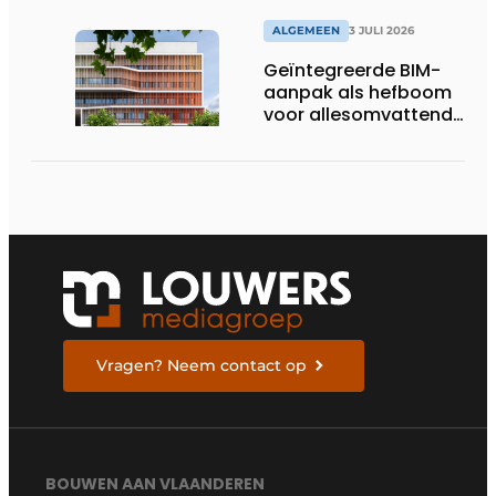
ALGEMEEN
3 JULI 2026
Geïntegreerde BIM-
aanpak als hefboom
voor allesomvattende
digitale
bouwstrategie
Vragen? Neem contact op
BOUWEN AAN VLAANDEREN