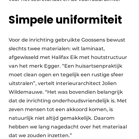
Keukens
Simpele uniformiteit
Renovatie
Software
Voor de inrichting gebruikte Goossens bewust
Toegangscontrole
slechts twee materialen: wit laminaat,
afgewisseld met Halifax Eik met houtstructuur
Veiligheid & Opleiding
van het merk Egger. “Een huisartsenpraktijk
Zonwering
moet clean ogen en tegelijk een rustige sfeer
uitstralen”, vertelt interieurarchitect Jolien
Wildemauwe. “Het was bovendien belangrijk
dat de inrichting onderhoudsvriendelijk is. Met
zeven mensen tot een akkoord komen, is
natuurlijk niet altijd gemakkelijk. Daarom
hebben we lang nagedacht over het materiaal
dat we zouden inzetten.”