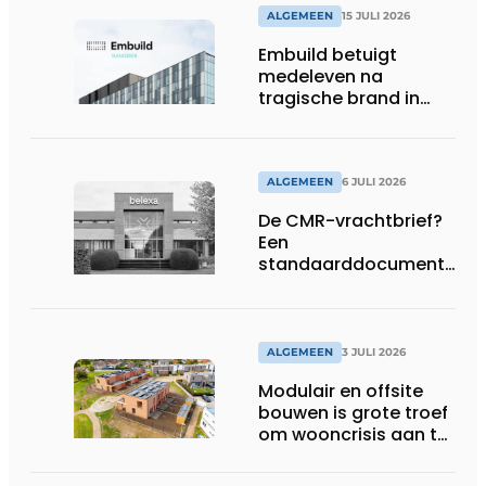
ALGEMEEN
15 JULI 2026
Embuild betuigt
medeleven na
tragische brand in
Brussel
ALGEMEEN
6 JULI 2026
De CMR-vrachtbrief?
Een
standaarddocument
met belangrijke
gevolgen
ALGEMEEN
3 JULI 2026
Modulair en offsite
bouwen is grote troef
om wooncrisis aan te
pakken