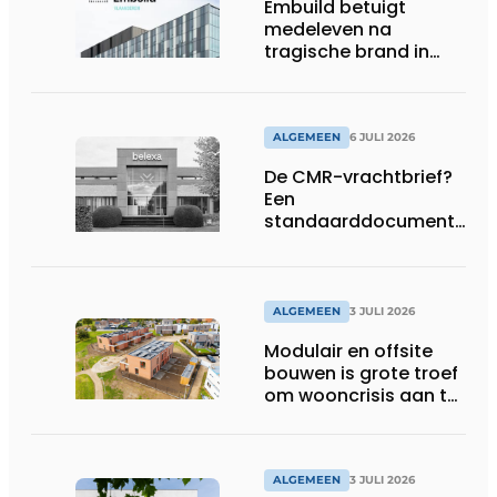
Embuild betuigt
medeleven na
tragische brand in
Brussel
ALGEMEEN
6 JULI 2026
De CMR-vrachtbrief?
Een
standaarddocument
met belangrijke
gevolgen
ALGEMEEN
3 JULI 2026
Modulair en offsite
bouwen is grote troef
om wooncrisis aan te
pakken
ALGEMEEN
3 JULI 2026