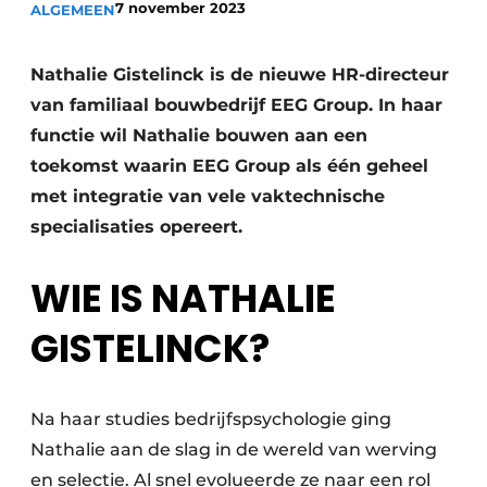
7 november 2023
ALGEMEEN
Vacature aanmelden
Akoestiek
Vacatures
Nathalie Gistelinck is de nieuwe HR-directeur
Video’s
Beton & Staalbouw
van familiaal bouwbedrijf EEG Group. In haar
functie wil Nathalie bouwen aan een
Aanmelden
Brandveiligheid
toekomst waarin EEG Group als één geheel
Bedrijven
met integratie van vele vaktechnische
BIM
Bedrijven
specialisaties opereert.
Contact
Evenementen
WIE IS NATHALIE
Dak & Gevel
GISTELINCK?
Houtbouw
HVAC
Na haar studies bedrijfspsychologie ging
Interieurarchitectuur
Nathalie aan de slag in de wereld van werving
en selectie. Al snel evolueerde ze naar een rol