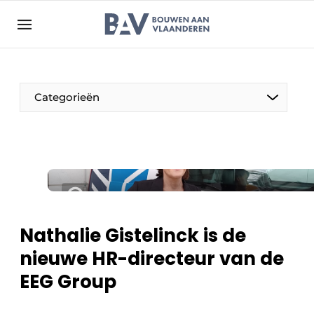
Aanmelden
Algemene voorwaarden
Bedrijven
Aanmelden
Bedankt voor de aanmelding
Categorieën
Bouwen aan Vlaanderen | Platform voor de bouw
Contact
Direct contact
Evenement aanmelden
Jaarboek
Nathalie Gistelinck is de
Meest gelezen
nieuwe HR-directeur van de
Nieuwsbrief
EEG Group
Podcasts
Privacy / Cookie statement