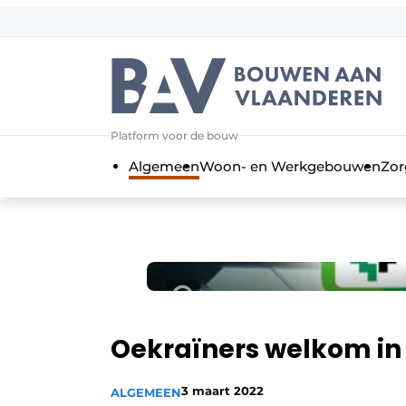
Aanmelden
Algemene voorwaarden
Bedrijven
Aanmelden
Bedankt voor de a
Platform voor de bouw
Bouwen aan Vlaanderen | Platform 
Algemeen
Woon- en Werkgebouwen
Zor
Contact
Direct contact
Evenement aanmelden
Jaarboek
Meest gelezen
Nieuwsbrief
Oekraïners welkom in
Podcasts
3 maart 2022
ALGEMEEN
Privacy / Cookie statement