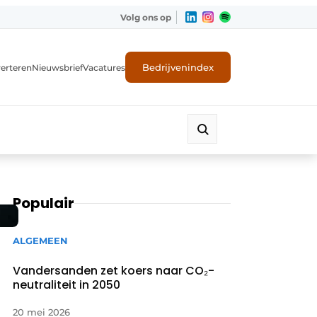
Volg ons op
Bedrijvenindex
erteren
Nieuwsbrief
Vacatures
Populair
ALGEMEEN
Vandersanden zet koers naar CO₂-
neutraliteit in 2050
20 mei 2026