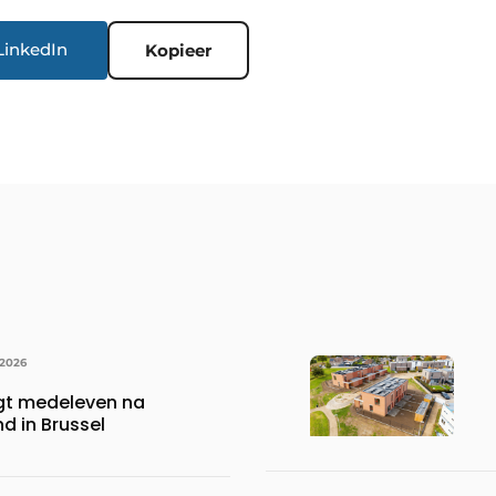
LinkedIn
Kopieer
 2026
gt medeleven na
d in Brussel