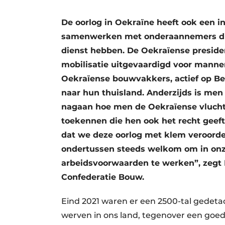
Vacature aanmelden
De oorlog in Oekraïne heeft ook een i
Vacatures
samenwerken met onderaannemers di
Video’s
dienst hebben. De Oekraïense presid
Aanmelden
mobilisatie uitgevaardigd voor manne
Oekraïense bouwvakkers, actief op Bel
Bedrijven
naar hun thuisland. Anderzijds is men
Bedrijven
nagaan hoe men de Oekraïense vluchte
Contact
toekennen die hen ook het recht geeft
dat we deze oorlog met klem veroordel
ondertussen steeds welkom om in onze
arbeidsvoorwaarden te werken”, zegt
Confederatie Bouw.
Eind 2021 waren er een 2500-tal gedet
werven in ons land, tegenover een goede