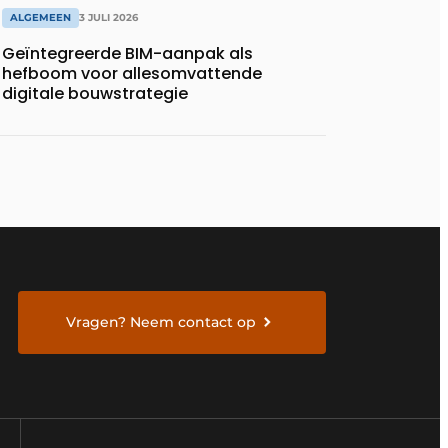
ALGEMEEN
3 JULI 2026
Geïntegreerde BIM-aanpak als
hefboom voor allesomvattende
digitale bouwstrategie
Vragen? Neem contact op