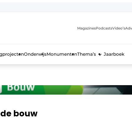
Magazines
Podcasts
Video’s
Adv
anmelding
voor de bouw
gprojecten
Onderwijs
Monumenten
Thema’s
Jaarboek
 de bouw