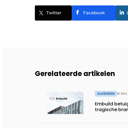
Twitter
Facebook
Gerelateerde artikelen
ALGEMEEN
15 JULI
Embuild betui
tragische bran