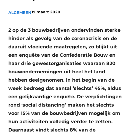
Vacature aanmelden
19 maart 2020
ALGEMEEN
Akoestiek
Vacatures
Video’s
Beton & Staalbouw
2 op de 3 bouwbedrijven ondervinden sterke
Aanmelden
hinder als gevolg van de coronacrisis en de
Brandveiligheid
daaruit vloeiende maatregelen, zo blijkt uit
Bedrijven
BIM
een enquête van de Confederatie Bouw en
Bedrijven
haar drie gewestorganisaties waaraan 820
Contact
Evenementen
bouwondernemingen uit heel het land
hebben deelgenomen. In het begin van de
Dak & Gevel
week bedroeg dat aantal ‘slechts’ 45%, aldus
Houtbouw
een gelijkaardige enquête. De verplichtingen
rond ‘social distancing’ maken het slechts
HVAC
voor 15% van de bouwbedrijven mogelijk om
Interieurarchitectuur
hun activiteiten volledig verder te zetten.
Daarnaast vindt slechts 8% van de