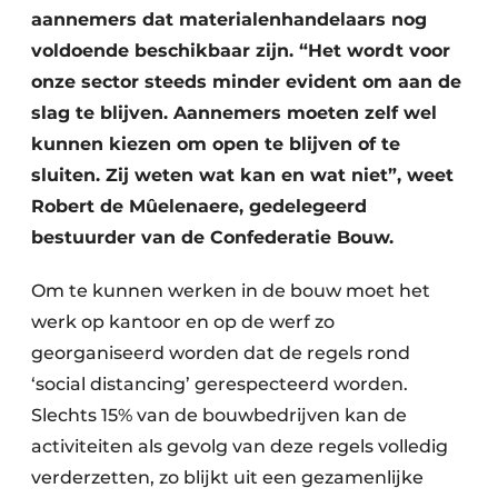
Keukens
aannemers dat materialenhandelaars nog
voldoende beschikbaar zijn. “Het wordt voor
Renovatie
onze sector steeds minder evident om aan de
Software
slag te blijven. Aannemers moeten zelf wel
kunnen kiezen om open te blijven of te
Toegangscontrole
sluiten. Zij weten wat kan en wat niet”, weet
Robert de Mûelenaere, gedelegeerd
Veiligheid & Opleiding
bestuurder van de Confederatie Bouw.
Zonwering
Om te kunnen werken in de bouw moet het
werk op kantoor en op de werf zo
georganiseerd worden dat de regels rond
‘social distancing’ gerespecteerd worden.
Slechts 15% van de bouwbedrijven kan de
activiteiten als gevolg van deze regels volledig
verderzetten, zo blijkt uit een gezamenlijke