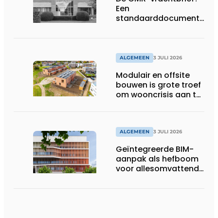
Een
standaarddocument
met belangrijke
gevolgen
ALGEMEEN
3 JULI 2026
Modulair en offsite
bouwen is grote troef
om wooncrisis aan te
pakken
ALGEMEEN
3 JULI 2026
Geïntegreerde BIM-
aanpak als hefboom
voor allesomvattende
digitale
bouwstrategie