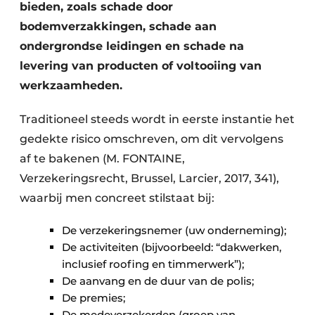
Keukens
bieden, zoals schade door
bodemverzakkingen, schade aan
Renovatie
ondergrondse leidingen en schade na
levering van producten of voltooiing van
Software
werkzaamheden.
Toegangscontrole
Traditioneel steeds wordt in eerste instantie het
Veiligheid & Opleiding
gedekte risico omschreven, om dit vervolgens
af te bakenen (M. FONTAINE,
Zonwering
Verzekeringsrecht, Brussel, Larcier, 2017, 341),
waarbij men concreet stilstaat bij:
De verzekeringsnemer (uw onderneming);
De activiteiten (bijvoorbeeld: “dakwerken,
inclusief roofing en timmerwerk”);
De aanvang en de duur van de polis;
De premies;
De medeverzekerden (groep van