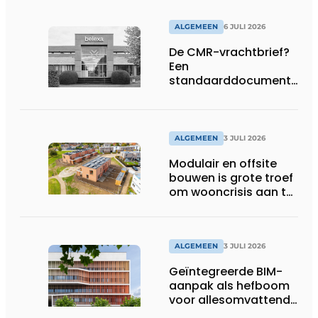
ALGEMEEN
6 JULI 2026
De CMR-vrachtbrief?
Een
standaarddocument
met belangrijke
gevolgen
ALGEMEEN
3 JULI 2026
Modulair en offsite
bouwen is grote troef
om wooncrisis aan te
pakken
ALGEMEEN
3 JULI 2026
Geïntegreerde BIM-
aanpak als hefboom
voor allesomvattende
digitale