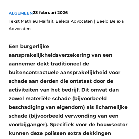
Vacature aanmelden
23 februari 2026
ALGEMEEN
Akoestiek
Vacatures
Tekst Mathieu Malfait, Belexa Advocaten | Beeld Belexa
Video’s
Advocaten
Beton & Staalbouw
Aanmelden
Brandveiligheid
Een burgerlijke
Bedrijven
aansprakelijkheidsverzekering van een
BIM
Bedrijven
aannemer dekt traditioneel de
Contact
Evenementen
buitencontractuele aansprakelijkheid voor
schade aan derden die ontstaat door de
Dak & Gevel
activiteiten van het bedrijf. Dit omvat dan
zowel materiële schade (bijvoorbeeld
Houtbouw
beschadiging van eigendom) als lichamelijke
HVAC
schade (bijvoorbeeld verwonding van een
voorbijganger). Specifiek voor de bouwsector
Interieurarchitectuur
kunnen deze polissen extra dekkingen