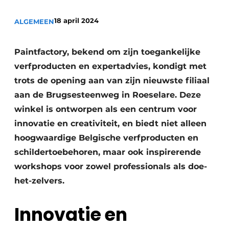
Vacature aanmelden
18 april 2024
ALGEMEEN
Akoestiek
Vacatures
Video’s
Beton & Staalbouw
Paintfactory, bekend om zijn toegankelijke
Aanmelden
verfproducten en expertadvies, kondigt met
Brandveiligheid
trots de opening aan van zijn nieuwste filiaal
Bedrijven
BIM
aan de Brugsesteenweg in Roeselare. Deze
Bedrijven
winkel is ontworpen als een centrum voor
Contact
Evenementen
innovatie en creativiteit, en biedt niet alleen
hoogwaardige Belgische verfproducten en
Dak & Gevel
schildertoebehoren, maar ook inspirerende
Houtbouw
workshops voor zowel professionals als doe-
het-zelvers.
HVAC
Innovatie en
Interieurarchitectuur