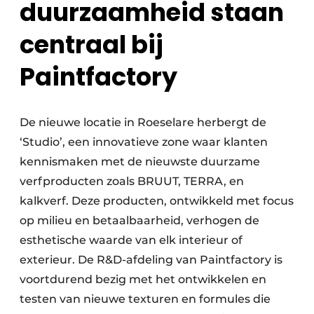
duurzaamheid staan
Keukens
centraal bij
Renovatie
Paintfactory
Software
Toegangscontrole
De nieuwe locatie in Roeselare herbergt de
Veiligheid & Opleiding
‘Studio’, een innovatieve zone waar klanten
Zonwering
kennismaken met de nieuwste duurzame
verfproducten zoals BRUUT, TERRA, en
kalkverf. Deze producten, ontwikkeld met focus
op milieu en betaalbaarheid, verhogen de
esthetische waarde van elk interieur of
exterieur. De R&D-afdeling van Paintfactory is
voortdurend bezig met het ontwikkelen en
testen van nieuwe texturen en formules die