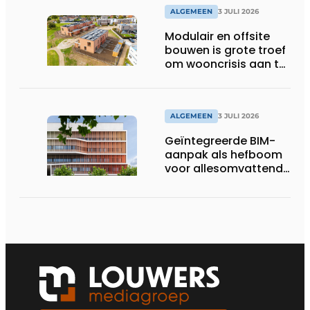
ALGEMEEN
3 JULI 2026
Modulair en offsite
bouwen is grote troef
om wooncrisis aan te
pakken
ALGEMEEN
3 JULI 2026
Geïntegreerde BIM-
aanpak als hefboom
voor allesomvattende
digitale
bouwstrategie