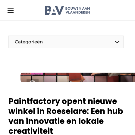
Aanmelden
Algemene voorwaarden
Bedrijven
Aanmelden
Bedankt voor de aanmelding
Categorieën
Bouwen aan Vlaanderen | Platform voor de bouw
Contact
Direct contact
Evenement aanmelden
Jaarboek
Paintfactory opent nieuwe
Meest gelezen
winkel in Roeselare: Een hub
Nieuwsbrief
van innovatie en lokale
Podcasts
creativiteit
Privacy / Cookie statement