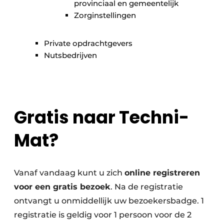
Keukens
provinciaal en gemeentelijk
Zorginstellingen
Renovatie
Private opdrachtgevers
Software
Nutsbedrijven
Toegangscontrole
Veiligheid & Opleiding
Gratis naar Techni-
Zonwering
Mat?
Vanaf vandaag kunt u zich
online registreren
voor een gratis bezoek
. Na de registratie
ontvangt u onmiddellijk uw bezoekersbadge. 1
registratie is geldig voor 1 persoon voor de 2