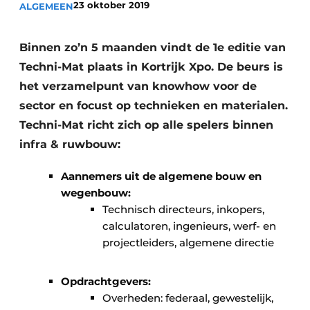
23 oktober 2019
ALGEMEEN
Vacature aanmelden
Akoestiek
Vacatures
Binnen zo’n 5 maanden vindt de 1e editie van
Video’s
Beton & Staalbouw
Techni-Mat plaats in Kortrijk Xpo. De beurs is
het verzamelpunt van knowhow voor de
Aanmelden
Brandveiligheid
sector en focust op technieken en materialen.
Bedrijven
Techni-Mat richt zich op alle spelers binnen
BIM
Bedrijven
infra & ruwbouw:
Contact
Evenementen
Aannemers uit de algemene bouw en
Dak & Gevel
wegenbouw:
Technisch directeurs, inkopers,
Houtbouw
calculatoren, ingenieurs, werf- en
projectleiders, algemene directie
HVAC
Opdrachtgevers:
Interieurarchitectuur
Overheden: federaal, gewestelijk,