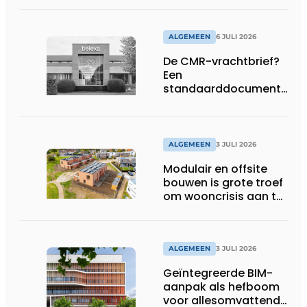
ALGEMEEN
6 JULI 2026
De CMR-vrachtbrief?
Een
standaarddocument
met belangrijke
gevolgen
ALGEMEEN
3 JULI 2026
Modulair en offsite
bouwen is grote troef
om wooncrisis aan te
pakken
ALGEMEEN
3 JULI 2026
Geïntegreerde BIM-
aanpak als hefboom
voor allesomvattende