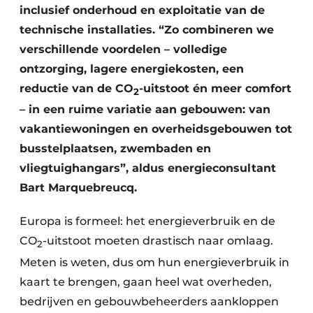
Keukens
inclusief onderhoud en exploitatie van de
technische installaties. “Zo combineren we
Renovatie
verschillende voordelen – volledige
Software
ontzorging, lagere energiekosten, een
reductie van de CO
-uitstoot én meer comfort
2
Toegangscontrole
– in een ruime variatie aan gebouwen: van
vakantiewoningen en overheidsgebouwen tot
Veiligheid & Opleiding
busstelplaatsen, zwembaden en
Zonwering
vliegtuighangars”, aldus energieconsultant
Bart Marquebreucq.
Europa is formeel: het energieverbruik en de
CO
-uitstoot moeten drastisch naar omlaag.
2
Meten is weten, dus om hun energieverbruik in
kaart te brengen, gaan heel wat overheden,
bedrijven en gebouwbeheerders aankloppen