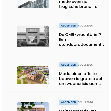
medeleven na
tragische brand in
Brussel
ALGEMEEN
6 JULI 2026
De CMR-vrachtbrief?
Een
standaarddocument
met belangrijke
gevolgen
ALGEMEEN
3 JULI 2026
Modulair en offsite
bouwen is grote troef
om wooncrisis aan te
pakken
ALGEMEEN
3 JULI 2026