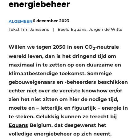
energiebeheer
Vacature aanmelden
Akoestiek
Vacatures
6 december 2023
ALGEMEEN
Video’s
Beton & Staalbouw
Tekst Tim Janssens | Beeld Equans, Jurgen de Witte
Aanmelden
Brandveiligheid
Willen we tegen 2050 in een CO
-neutrale
Bedrijven
2
wereld leven, dan is het dringend tijd om
BIM
Bedrijven
maximaal in te zetten op een duurzame en
Contact
Evenementen
klimaatbestendige toekomst. Sommige
gebouweigenaars en -beheerders beschikken
Dak & Gevel
echter niet over de vereiste knowhow en/of
Houtbouw
zien het niet zitten om hier de nodige tijd,
moeite en – letterlijk en figuurlijk – energie in
HVAC
te steken. Gelukkig kunnen ze terecht bij
Equans
Belgium, dat desgewenst het
Interieurarchitectuur
volledige energiebeheer op zich neemt,