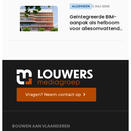
ALGEMEEN
3 JULI 2026
Geïntegreerde BIM-
aanpak als hefboom
voor allesomvattende
digitale
bouwstrategie
Vragen? Neem contact op
BOUWEN AAN VLAANDEREN