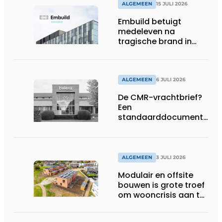
ALGEMEEN
15 JULI 2026
Embuild betuigt
medeleven na
tragische brand in
Brussel
ALGEMEEN
6 JULI 2026
De CMR-vrachtbrief?
Een
standaarddocument
met belangrijke
gevolgen
ALGEMEEN
3 JULI 2026
Modulair en offsite
bouwen is grote troef
om wooncrisis aan te
pakken