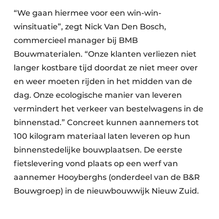
Keukens
“We gaan hiermee voor een win-win-
Renovatie
winsituatie”, zegt Nick Van Den Bosch,
commercieel manager bij BMB
Software
Bouwmaterialen. “Onze klanten verliezen niet
langer kostbare tijd doordat ze niet meer over
Toegangscontrole
en weer moeten rijden in het midden van de
Veiligheid & Opleiding
dag. Onze ecologische manier van leveren
vermindert het verkeer van bestelwagens in de
Zonwering
binnenstad.” Concreet kunnen aannemers tot
100 kilogram materiaal laten leveren op hun
binnenstedelijke bouwplaatsen. De eerste
fietslevering vond plaats op een werf van
aannemer Hooyberghs (onderdeel van de B&R
Bouwgroep) in de nieuwbouwwijk Nieuw Zuid.