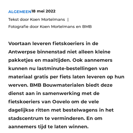
Vacature aanmelden
18 mei 2022
ALGEMEEN
Akoestiek
Vacatures
Tekst door Koen Mortelmans
Fotografie door Koen Mortelmans en BMB
Video’s
Beton & Staalbouw
Aanmelden
Brandveiligheid
Voortaan leveren fietskoeriers in de
Bedrijven
Antwerpse binnenstad niet alleen kleine
BIM
Bedrijven
pakketjes en maaltijden. Ook aannemers
Contact
Evenementen
kunnen nu lastminute-bestellingen van
materiaal gratis per fiets laten leveren op hun
Dak & Gevel
werven. BMB Bouwmaterialen biedt deze
dienst aan in samenwerking met de
Houtbouw
fietskoeriers van Oovelo om de vele
HVAC
dagelijkse ritten met bestelwagens in het
stadscentrum te verminderen. En om
Interieurarchitectuur
aannemers tijd te laten winnen.