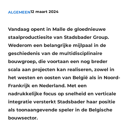
Vacature aanmelden
12 maart 2024
ALGEMEEN
Akoestiek
Vacatures
Video’s
Beton & Staalbouw
Vandaag opent in Malle de gloednieuwe
Aanmelden
staalproductiesite van Stadsbader Group.
Brandveiligheid
Wederom een belangrijke mijlpaal in de
Bedrijven
BIM
geschiedenis van de multidisciplinaire
Bedrijven
bouwgroep, die voortaan een nog breder
Contact
Evenementen
scala aan projecten kan realiseren, zowel in
het westen en oosten van België als in Noord-
Dak & Gevel
Frankrijk en Nederland. Met een
Houtbouw
nadrukkelijke focus op snelheid en verticale
integratie versterkt Stadsbader haar positie
HVAC
als toonaangevende speler in de Belgische
Interieurarchitectuur
bouwsector.