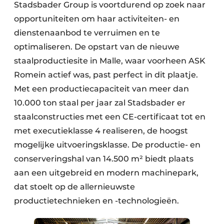
Keukens
Stadsbader Group is voortdurend op zoek naar
opportuniteiten om haar activiteiten- en
Renovatie
dienstenaanbod te verruimen en te
optimaliseren. De opstart van de nieuwe
Software
staalproductiesite in Malle, waar voorheen ASK
Toegangscontrole
Romein actief was, past perfect in dit plaatje.
Met een productiecapaciteit van meer dan
Veiligheid & Opleiding
10.000 ton staal per jaar zal Stadsbader er
Zonwering
staalconstructies met een CE-certificaat tot en
met executieklasse 4 realiseren, de hoogst
mogelijke uitvoeringsklasse. De productie- en
conserveringshal van 14.500 m² biedt plaats
aan een uitgebreid en modern machinepark,
dat stoelt op de allernieuwste
productietechnieken en -technologieën.