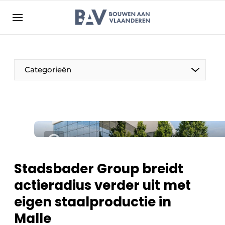
Aanmelden
Algemene voorwaarden
Bedrijven
Aanmelden
Bedankt voor de aanmelding
Categorieën
Bouwen aan Vlaanderen | Platform voor de bouw
Contact
Direct contact
Evenement aanmelden
Jaarboek
Stadsbader Group breidt
Meest gelezen
actieradius verder uit met
Nieuwsbrief
eigen staalproductie in
Podcasts
Malle
Privacy / Cookie statement