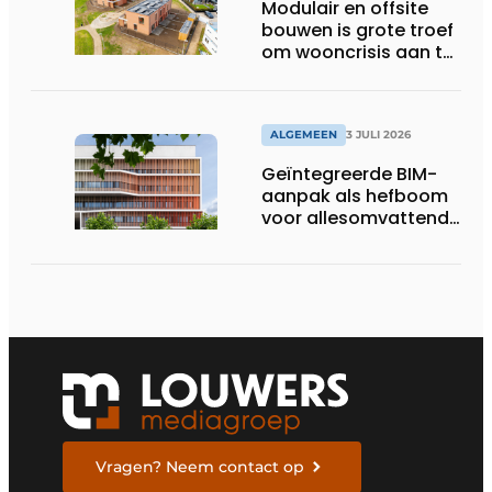
Modulair en offsite
bouwen is grote troef
om wooncrisis aan te
pakken
ALGEMEEN
3 JULI 2026
Geïntegreerde BIM-
aanpak als hefboom
voor allesomvattende
digitale
bouwstrategie
Vragen? Neem contact op