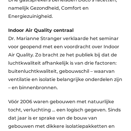
Keukens
namelijk Gezondheid, Comfort en
Renovatie
Energiezuinigheid.
Software
Indoor Air Quality centraal
Dr. Marianne Stranger verklaarde het seminar
Toegangscontrole
voor geopend met een voordracht over Indoor
Veiligheid & Opleiding
Air Quality. Zo bracht ze het publiek bij dat de
luchtkwaliteit afhankelijk is van drie factoren:
Zonwering
buitenluchtkwaliteit, gebouwschil – waarvan
ventilatie en isolatie belangrijke onderdelen zijn
– en binnenbronnen.
Vóór 2006 waren gebouwen met natuurlijke
tocht, verluchting … een logisch gegeven. Sinds
dat jaar is er sprake van de bouw van
gebouwen met dikkere isolatiepakketten en