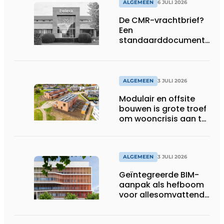
ALGEMEEN
6 JULI 2026
De CMR-vrachtbrief?
Een
standaarddocument
met belangrijke
gevolgen
ALGEMEEN
3 JULI 2026
Modulair en offsite
bouwen is grote troef
om wooncrisis aan te
pakken
ALGEMEEN
3 JULI 2026
Geïntegreerde BIM-
aanpak als hefboom
voor allesomvattende
digitale
bouwstrategie