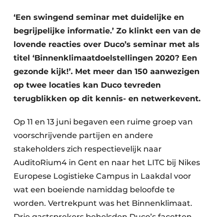
Vacature aanmelden
‘Een swingend seminar met duidelijke en
Akoestiek
Vacatures
begrijpelijke informatie.’ Zo klinkt een van de
Video’s
lovende reacties over Duco’s seminar met als
Beton & Staalbouw
titel ‘Binnenklimaatdoelstellingen 2020? Een
Aanmelden
Brandveiligheid
gezonde kijk!’. Met meer dan 150 aanwezigen
Bedrijven
op twee locaties kan Duco tevreden
BIM
Bedrijven
terugblikken op dit kennis- en netwerkevent.
Contact
Evenementen
Op 11 en 13 juni begaven een ruime groep van
Dak & Gevel
voorschrijvende partijen en andere
stakeholders zich respectievelijk naar
Houtbouw
AuditoRium4 in Gent en naar het LITC bij Nikes
Europese Logistieke Campus in Laakdal voor
HVAC
wat een boeiende namiddag beloofde te
Interieurarchitectuur
worden. Vertrekpunt was het Binnenklimaat.
Drie gastsprekers behelsden Duco’s facetten,