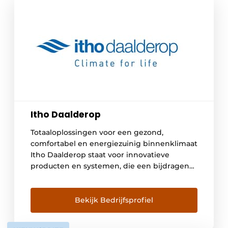
Itho Daalderop
Totaaloplossingen voor een gezond,
comfortabel en energiezuinig binnenklimaat
Itho Daalderop staat voor innovatieve
producten en systemen, die een bijdragen
leveren aan een comfortabel, gezond en
energiezuinig binnenklimaat. Samen zorgen
onze producten voor totaalsystemen die
Bekijk Bedrijfsprofiel
energieneutraal wonen – volgens de
ambitieuze klimaateisen van morgen –