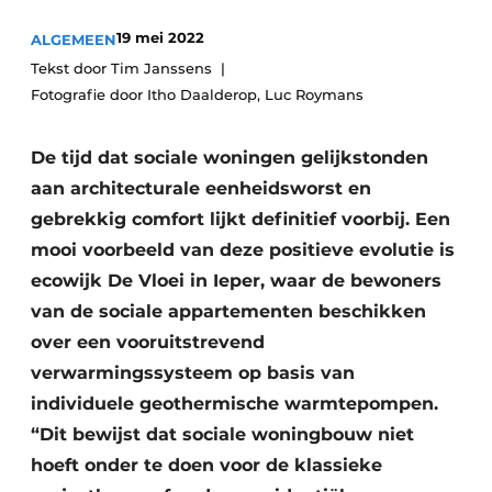
Vacature aanmelden
19 mei 2022
ALGEMEEN
Akoestiek
Vacatures
Tekst door Tim Janssens
Fotografie door Itho Daalderop, Luc Roymans
Video’s
Beton & Staalbouw
Aanmelden
Brandveiligheid
De tijd dat sociale woningen gelijkstonden
Bedrijven
aan architecturale eenheidsworst en
BIM
Bedrijven
gebrekkig comfort lijkt definitief voorbij. Een
Contact
mooi voorbeeld van deze positieve evolutie is
Evenementen
ecowijk De Vloei in Ieper, waar de bewoners
Dak & Gevel
van de sociale appartementen beschikken
over een vooruitstrevend
Houtbouw
verwarmingssysteem op basis van
HVAC
individuele geothermische warmtepompen.
“Dit bewijst dat sociale woningbouw niet
Interieurarchitectuur
hoeft onder te doen voor de klassieke