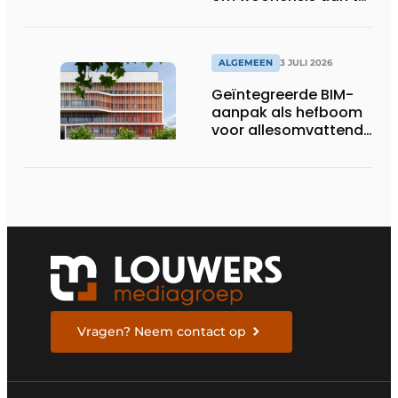
pakken
ALGEMEEN
3 JULI 2026
Geïntegreerde BIM-
aanpak als hefboom
voor allesomvattende
digitale
bouwstrategie
Vragen? Neem contact op