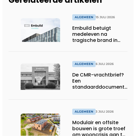
Gerelateerde artikelen
ALGEMEEN
15 JULI 2026
Embuild betuigt
medeleven na
tragische brand in
Brussel
ALGEMEEN
6 JULI 2026
De CMR-vrachtbrief?
Een
standaarddocument
met belangrijke
gevolgen
ALGEMEEN
3 JULI 2026
Modulair en offsite
bouwen is grote troef
om wooncrisis aan te