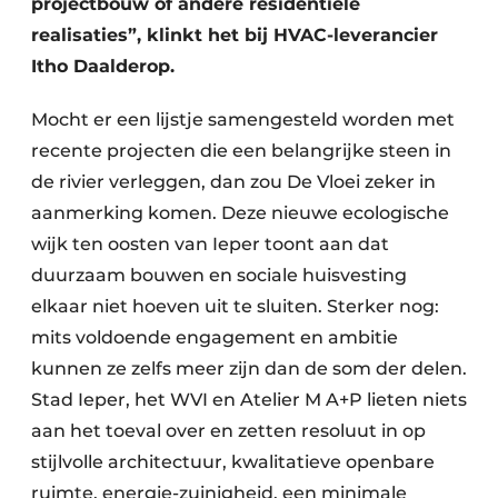
projectbouw of andere residentiële
Keukens
realisaties”, klinkt het bij HVAC-leverancier
Renovatie
Itho Daalderop.
Software
Mocht er een lijstje samengesteld worden met
recente projecten die een belangrijke steen in
Toegangscontrole
de rivier verleggen, dan zou De Vloei zeker in
Veiligheid & Opleiding
aanmerking komen. Deze nieuwe ecologische
wijk ten oosten van Ieper toont aan dat
Zonwering
duurzaam bouwen en sociale huisvesting
elkaar niet hoeven uit te sluiten. Sterker nog:
mits voldoende engagement en ambitie
kunnen ze zelfs meer zijn dan de som der delen.
Stad Ieper, het WVI en Atelier M A+P lieten niets
aan het toeval over en zetten resoluut in op
stijlvolle architectuur, kwalitatieve openbare
ruimte, energie-zuinigheid, een minimale