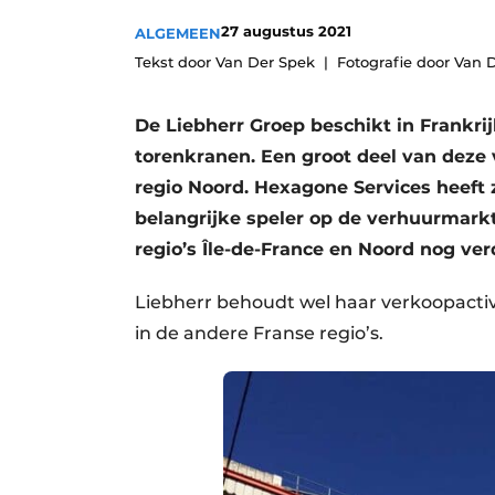
Vacature aanmelden
27 augustus 2021
ALGEMEEN
Vacatures
Tekst door Van Der Spek
Fotografie door Van 
Video’s
De Liebherr Groep beschikt in Frankri
Aanmelden
torenkranen. Een groot deel van deze v
Bedrijven
regio Noord. Hexagone Services heeft z
Bedrijven
belangrijke speler op de verhuurmarkt 
regio’s Île-de-France en Noord nog ve
Contact
Liebherr behoudt wel haar verkoopactivi
in de andere Franse regio’s.