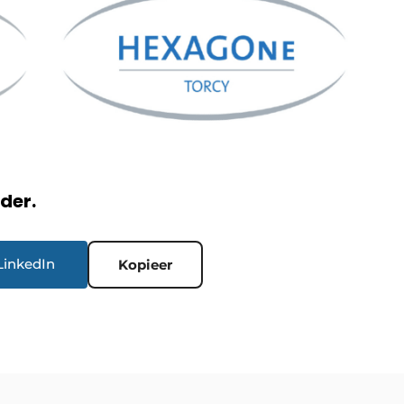
rder.
LinkedIn
Kopieer