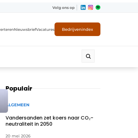
Volg ons op
Bedrijvenindex
erteren
Nieuwsbrief
Vacatures
Populair
ALGEMEEN
Vandersanden zet koers naar CO₂-
neutraliteit in 2050
20 mei 2026