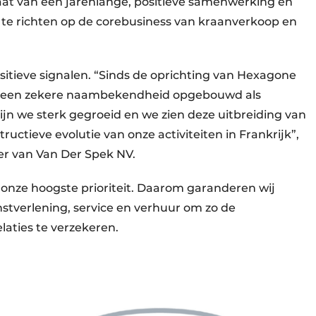
aat van een jarenlange, positieve samenwerking en
r te richten op de corebusiness van kraanverkoop en
sitieve signalen. “Sinds de oprichting van Hexagone
jk een zekere naambekendheid opgebouwd als
ijn we sterk gegroeid en we zien deze uitbreiding van
uctieve evolutie van onze activiteiten in Frankrijk”,
der van Van Der Spek NV.
 onze hoogste prioriteit. Daarom garanderen wij
enstverlening, service en verhuur om zo de
aties te verzekeren.