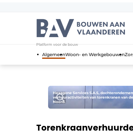
Aanmelden
Algemene voorwaarden
Bedrijven
Aanmelden
Bedankt voor de a
Platform voor de bouw
Bouwen aan Vlaanderen | Platform 
Algemeen
Woon- en Werkgebouwen
Zor
Contact
Direct contact
Evenement aanmelden
Jaarboek
Hexagone Services S.A.S, dochterondernem
verhuuractiviteiten van torenkranen van de 
Meest gelezen
Noord.
Nieuwsbrief
Podcasts
Torenkraanverhuurder 
Privacy / Cookie statement