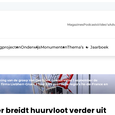
Magazines
Podcasts
Video’s
Adv
anmelding
voor de bouw
gprojecten
Onderwijs
Monumenten
Thema’s
Jaarboek
ing van de groep Van Der Spek, neemt vanaf 1 september de
firma Liebherr-Grues à Tour SAS over in de regio’s Île-de-France en
breidt huurvloot verder uit