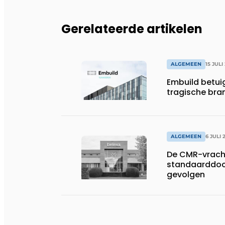
Gerelateerde artikelen
ALGEMEEN
15 JULI
Embuild betui
tragische bran
ALGEMEEN
6 JULI 
De CMR-vracht
standaarddoc
gevolgen