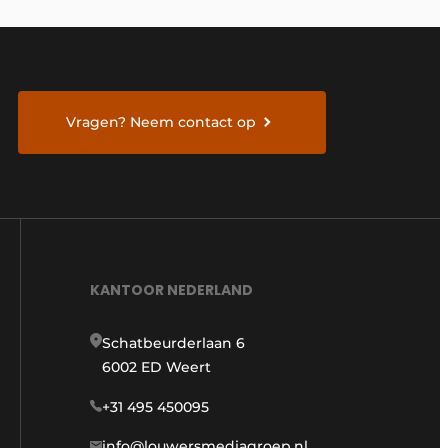
Vragen? Neem contact op
KANTOOR NEDERLAND
Schatbeurderlaan 6
6002 ED Weert
+31 495 450095
info@louwersmediagroep.nl