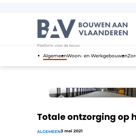
Aanmelden
Algemene voorwaarden
Bedrijven
Aanmelden
Bedankt voor de a
Platform voor de bouw
Bouwen aan Vlaanderen | Platform 
Algemeen
Woon- en Werkgebouwen
Zor
Contact
Direct contact
Evenement aanmelden
Jaarboek
Meest gelezen
Nieuwsbrief
Totale ontzorging op 
Podcasts
3 mei 2021
ALGEMEEN
Privacy / Cookie statement