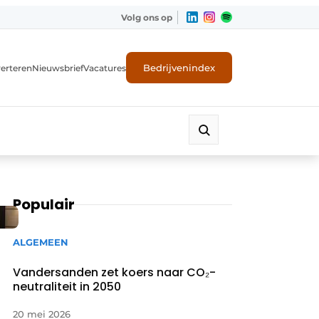
Volg ons op
Bedrijvenindex
erteren
Nieuwsbrief
Vacatures
Populair
ALGEMEEN
Vandersanden zet koers naar CO₂-
neutraliteit in 2050
20 mei 2026