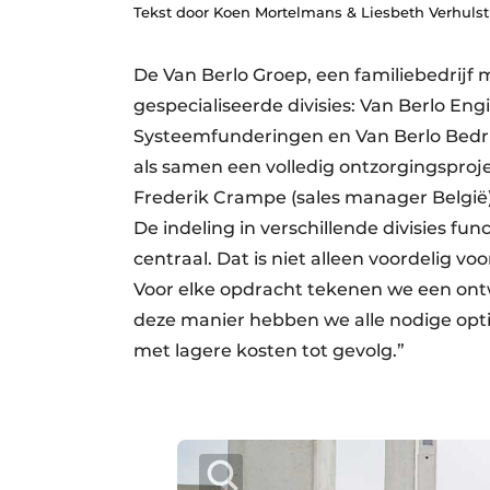
Tekst door Koen Mortelmans & Liesbeth Verhulst
Vacature aanmelden
Vacatures
De Van Berlo Groep, een familiebedrijf
Video’s
gespecialiseerde divisies: Van Berlo En
Systeemfunderingen en Van Berlo Bedrij
Aanmelden
als samen een volledig ontzorgingsproje
Bedrijven
Frederik Crampe (sales manager België).
Bedrijven
De indeling in verschillende divisies func
Contact
centraal. Dat is niet alleen voordelig v
Voor elke opdracht tekenen we een ontwe
deze manier hebben we alle nodige opti
met lagere kosten tot gevolg.”