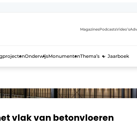
Magazines
Podcasts
Video’s
Adv
anmelding
voor de bouw
gprojecten
Onderwijs
Monumenten
Thema’s
Jaarboek
het vlak van betonvloeren