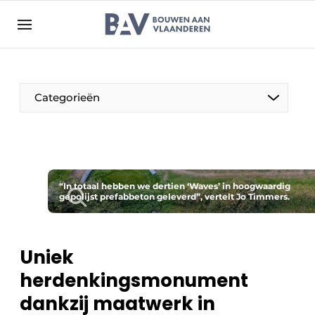
Aanmelden
Algemene voorwaarden
Bedrijven
Aanmelden
Bedankt voor de aanmelding
Categorieën
Bouwen aan Vlaanderen | Platform voor de bouw
Contact
Direct contact
Evenement aanmelden
“In totaal hebben we dertien ‘Waves’ in hoogwaardig
gepolijst prefabbeton geleverd”, vertelt Jo Timmers.
Jaarboek
Meest gelezen
Uniek
Nieuwsbrief
herdenkingsmonument
Podcasts
dankzij maatwerk in
Privacy / Cookie statement