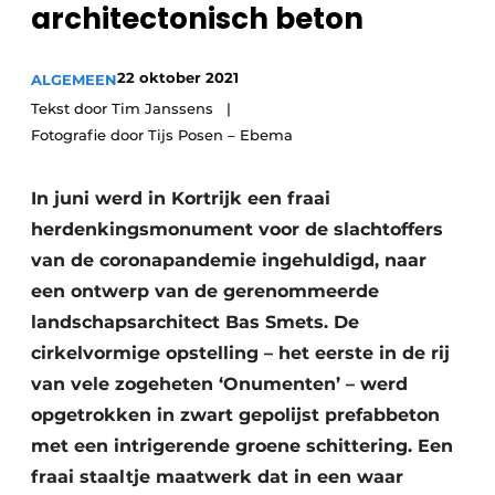
architectonisch beton
Vacature aanmelden
Akoestiek
Vacatures
22 oktober 2021
ALGEMEEN
Video’s
Beton & Staalbouw
Tekst door Tim Janssens
Fotografie door Tijs Posen – Ebema
Aanmelden
Brandveiligheid
Bedrijven
In juni werd in Kortrijk een fraai
BIM
Bedrijven
herdenkingsmonument voor de slachtoffers
Contact
Evenementen
van de coronapandemie ingehuldigd, naar
een ontwerp van de gerenommeerde
Dak & Gevel
landschapsarchitect Bas Smets. De
Houtbouw
cirkelvormige opstelling – het eerste in de rij
van vele zogeheten ‘Onumenten’ – werd
HVAC
opgetrokken in zwart gepolijst prefabbeton
met een intrigerende groene schittering. Een
Interieurarchitectuur
fraai staaltje maatwerk dat in een waar