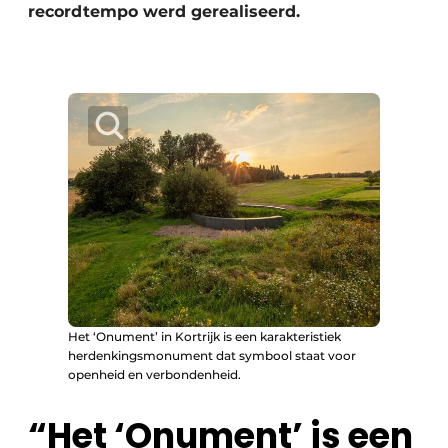
Keukens
recordtempo werd gerealiseerd.
Renovatie
Software
Toegangscontrole
Veiligheid & Opleiding
Zonwering
Het ‘Onument’ in Kortrijk is een karakteristiek
herdenkingsmonument dat symbool staat voor
openheid en verbondenheid.
“Het ‘Onument’ is een