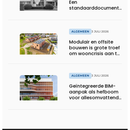
Een
standaarddocument
met belangrijke
gevolgen
ALGEMEEN
3 JULI 2026
Modulair en offsite
bouwen is grote troef
om wooncrisis aan te
pakken
ALGEMEEN
3 JULI 2026
Geïntegreerde BIM-
aanpak als hefboom
voor allesomvattende
digitale
bouwstrategie