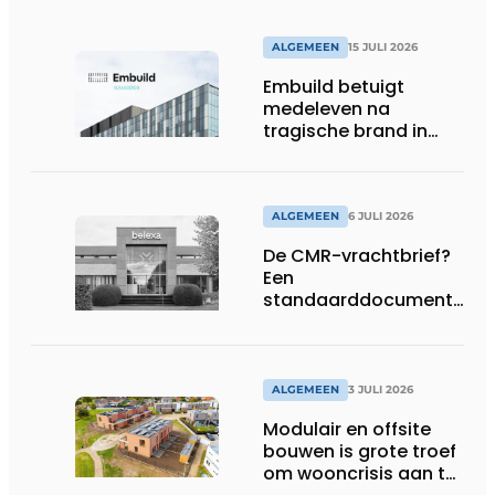
ALGEMEEN
15 JULI 2026
Embuild betuigt
medeleven na
tragische brand in
Brussel
ALGEMEEN
6 JULI 2026
De CMR-vrachtbrief?
Een
standaarddocument
met belangrijke
gevolgen
ALGEMEEN
3 JULI 2026
Modulair en offsite
bouwen is grote troef
om wooncrisis aan te