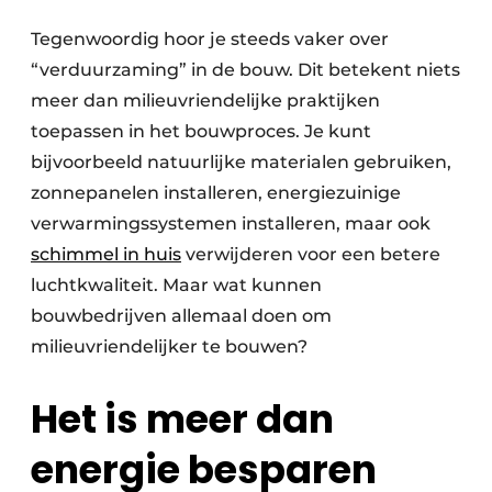
Vacature aanmelden
Tegenwoordig hoor je steeds vaker over
Akoestiek
Vacatures
“verduurzaming” in de bouw. Dit betekent niets
Video’s
meer dan milieuvriendelijke praktijken
Beton & Staalbouw
toepassen in het bouwproces. Je kunt
Aanmelden
Brandveiligheid
bijvoorbeeld natuurlijke materialen gebruiken,
Bedrijven
zonnepanelen installeren, energiezuinige
BIM
Bedrijven
verwarmingssystemen installeren, maar ook
Contact
Evenementen
schimmel in huis
verwijderen voor een betere
luchtkwaliteit. Maar wat kunnen
Dak & Gevel
bouwbedrijven allemaal doen om
milieuvriendelijker te bouwen?
Houtbouw
HVAC
Het is meer dan
Interieurarchitectuur
energie besparen