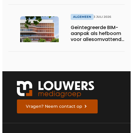
pakken
ALGEMEEN
3 JULI 2026
Geïntegreerde BIM-
aanpak als hefboom
voor allesomvattende
digitale
bouwstrategie
Vragen? Neem contact op