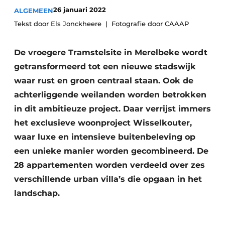
26 januari 2022
ALGEMEEN
Vacature aanmelden
Tekst door Els Jonckheere
Akoestiek
Fotografie door CAAAP
Vacatures
Video’s
Beton & Staalbouw
De vroegere Tramstelsite in Merelbeke wordt
Aanmelden
getransformeerd tot een nieuwe stadswijk
Brandveiligheid
Bedrijven
waar rust en groen centraal staan. Ook de
BIM
achterliggende weilanden worden betrokken
Bedrijven
in dit ambitieuze project. Daar verrijst immers
Contact
Evenementen
het exclusieve woonproject Wisselkouter,
waar luxe en intensieve buitenbeleving op
Dak & Gevel
een unieke manier worden gecombineerd. De
Houtbouw
28 appartementen worden verdeeld over zes
verschillende urban villa’s die opgaan in het
HVAC
landschap.
Interieurarchitectuur