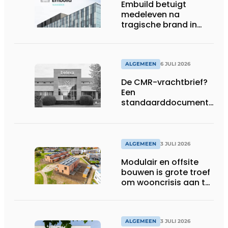
Embuild betuigt
medeleven na
tragische brand in
Brussel
ALGEMEEN
6 JULI 2026
De CMR-vrachtbrief?
Een
standaarddocument
met belangrijke
gevolgen
ALGEMEEN
3 JULI 2026
Modulair en offsite
bouwen is grote troef
om wooncrisis aan te
pakken
ALGEMEEN
3 JULI 2026