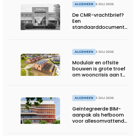
ALGEMEEN
6 JULI 2026
De CMR-vrachtbrief?
Een
standaarddocument
met belangrijke
gevolgen
ALGEMEEN
3 JULI 2026
Modulair en offsite
bouwen is grote troef
om wooncrisis aan te
pakken
ALGEMEEN
3 JULI 2026
Geïntegreerde BIM-
aanpak als hefboom
voor allesomvattende
digitale
bouwstrategie