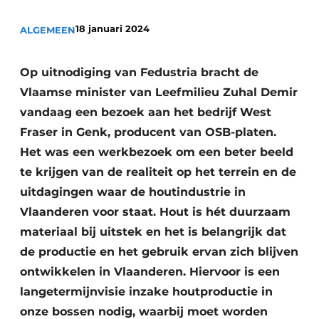
Vacature aanmelden
18 januari 2024
ALGEMEEN
Akoestiek
Vacatures
Video’s
Beton & Staalbouw
Op uitnodiging van Fedustria bracht de
Aanmelden
Vlaamse minister van Leefmilieu Zuhal Demir
Brandveiligheid
vandaag een bezoek aan het bedrijf West
Bedrijven
BIM
Fraser in Genk, producent van OSB-platen.
Bedrijven
Het was een werkbezoek om een beter beeld
Contact
Evenementen
te krijgen van de realiteit op het terrein en de
uitdagingen waar de houtindustrie in
Dak & Gevel
Vlaanderen voor staat. Hout is hét duurzaam
Houtbouw
materiaal bij uitstek en het is belangrijk dat
de productie en het gebruik ervan zich blijven
HVAC
ontwikkelen in Vlaanderen. Hiervoor is een
Interieurarchitectuur
langetermijnvisie inzake houtproductie in
onze bossen nodig, waarbij moet worden