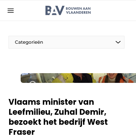
Aanmelden
Algemene voorwaarden
Bedrijven
Aanmelden
Bedankt voor de aanmelding
Categorieën
Bouwen aan Vlaanderen | Platform voor de bouw
Contact
Direct contact
Evenement aanmelden
Jaarboek
Vlaams minister van
Meest gelezen
Leefmilieu, Zuhal Demir,
Nieuwsbrief
bezoekt het bedrijf West
Podcasts
Fraser
Privacy / Cookie statement