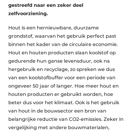
Keukens
gestreefd naar een zeker deel
zelfvoorziening.
Renovatie
Hout is een hernieuwbare, duurzame
Software
grondstof, waarvan het gebruik perfect past
Toegangscontrole
binnen het kader van de circulaire economie.
Hout en houten producten slaan koolstof op
Veiligheid & Opleiding
gedurende hun ganse levensduur, ook na
Zonwering
hergebruik en recyclage, zo spreken we dus
van een koolstofbuffer voor een periode van
ongeveer 50 jaar of langer. Hoe meer hout en
houten producten er gebruikt worden, hoe
beter dus voor het klimaat. Ook is het gebruik
van hout in de bouwsector een bron van
belangrijke reductie van CO2-emissies. Zeker in
vergelijking met andere bouwmaterialen,