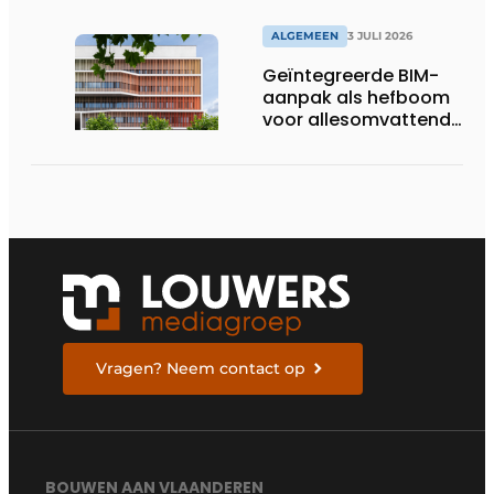
ALGEMEEN
3 JULI 2026
Geïntegreerde BIM-
aanpak als hefboom
voor allesomvattende
digitale
bouwstrategie
Vragen? Neem contact op
BOUWEN AAN VLAANDEREN