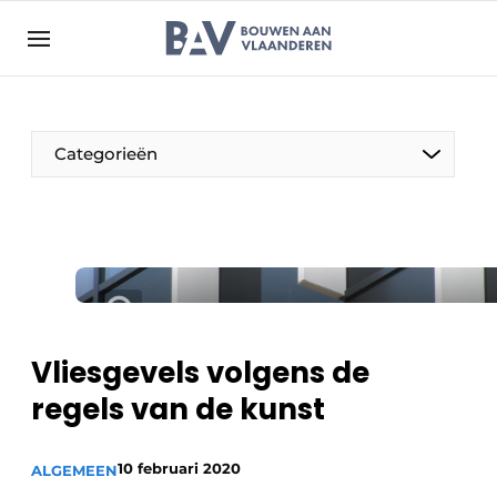
Aanmelden
Algemene voorwaarden
Bedrijven
Aanmelden
Bedankt voor de aanmelding
Categorieën
Bouwen aan Vlaanderen | Platform voor de bouw
Contact
Direct contact
Evenement aanmelden
Jaarboek
Vliesgevels volgens de
Meest gelezen
regels van de kunst
Nieuwsbrief
Podcasts
10 februari 2020
ALGEMEEN
Privacy / Cookie statement