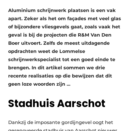
Vacature aanmelden
Aluminium schrijnwerk plaatsen is een vak
Akoestiek
Vacatures
apart. Zeker als het om façades met veel glas
Video’s
of bijzondere vliesgevels gaat, zoals vaak het
Beton & Staalbouw
geval is bij de projecten die R&M Van Den
Aanmelden
Brandveiligheid
Boer uitvoert. Zelfs de meest uitdagende
Bedrijven
opdrachten weet de Lommelse
BIM
Bedrijven
schrijnwerkspecialist tot een goed einde te
Contact
Evenementen
brengen. In dit artikel sommen we drie
recente realisaties op die bewijzen dat dit
Dak & Gevel
geen loze woorden zijn …
Houtbouw
Stadhuis Aarschot
HVAC
Interieurarchitectuur
Dankzij de imposante gordijngevel oogt het
gerenoveerde stadhuis van Aarschot nieuwer