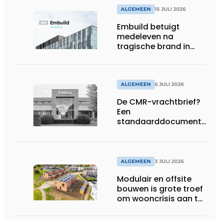
ALGEMEEN
15 JULI 2026
Embuild betuigt
medeleven na
tragische brand in
Brussel
ALGEMEEN
6 JULI 2026
De CMR-vrachtbrief?
Een
standaarddocument
met belangrijke
gevolgen
ALGEMEEN
3 JULI 2026
Modulair en offsite
bouwen is grote troef
om wooncrisis aan te
pakken