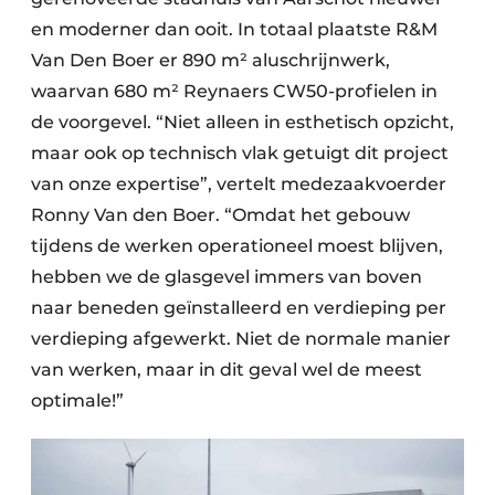
Keukens
en moderner dan ooit. In totaal plaatste R&M
Renovatie
Van Den Boer er 890 m² aluschrijnwerk,
waarvan 680 m² Reynaers CW50-profielen in
Software
de voorgevel. “Niet alleen in esthetisch opzicht,
maar ook op technisch vlak getuigt dit project
Toegangscontrole
van onze expertise”, vertelt medezaakvoerder
Veiligheid & Opleiding
Ronny Van den Boer. “Omdat het gebouw
tijdens de werken operationeel moest blijven,
Zonwering
hebben we de glasgevel immers van boven
naar beneden geïnstalleerd en verdieping per
verdieping afgewerkt. Niet de normale manier
van werken, maar in dit geval wel de meest
optimale!”