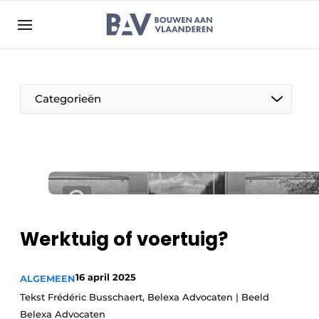
Aanmelden
Algemene voorwaarden
Bedrijven
Aanmelden
Bedankt voor de aanmelding
Categorieën
Bouwen aan Vlaanderen | Platform voor de bouw
Contact
Direct contact
Evenement aanmelden
Jaarboek
Werktuig of voertuig?
Meest gelezen
Nieuwsbrief
16 april 2025
ALGEMEEN
Podcasts
Tekst Frédéric Busschaert, Belexa Advocaten | Beeld
Privacy / Cookie statement
Belexa Advocaten