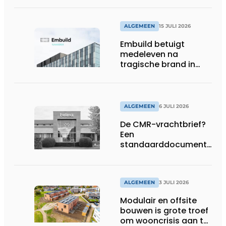
ALGEMEEN
15 JULI 2026
Embuild betuigt
medeleven na
tragische brand in
Brussel
ALGEMEEN
6 JULI 2026
De CMR-vrachtbrief?
Een
standaarddocument
met belangrijke
gevolgen
ALGEMEEN
3 JULI 2026
Modulair en offsite
bouwen is grote troef
om wooncrisis aan te