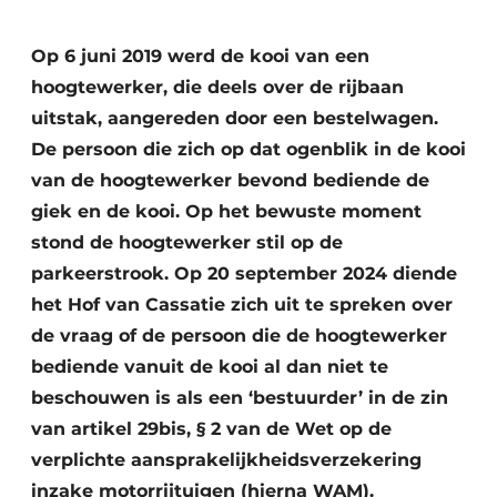
Vacature aanmelden
Akoestiek
Op 6 juni 2019 werd de kooi van een
Vacatures
hoogtewerker, die deels over de rijbaan
Video’s
Beton & Staalbouw
uitstak, aangereden door een bestelwagen.
Aanmelden
De persoon die zich op dat ogenblik in de kooi
Brandveiligheid
Bedrijven
van de hoogtewerker bevond bediende de
BIM
giek en de kooi. Op het bewuste moment
Bedrijven
stond de hoogtewerker stil op de
Contact
Evenementen
parkeerstrook. Op 20 september 2024 diende
Dak & Gevel
het Hof van Cassatie zich uit te spreken over
de vraag of de persoon die de hoogtewerker
Houtbouw
bediende vanuit de kooi al dan niet te
beschouwen is als een ‘bestuurder’ in de zin
HVAC
van artikel 29bis, § 2 van de Wet op de
Interieurarchitectuur
verplichte aansprakelijkheidsverzekering
inzake motorrijtuigen (hierna WAM).