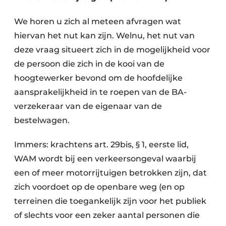
Keukens
We horen u zich al meteen afvragen wat
Renovatie
hiervan het nut kan zijn. Welnu, het nut van
Software
deze vraag situeert zich in de mogelijkheid voor
de persoon die zich in de kooi van de
Toegangscontrole
hoogtewerker bevond om de hoofdelijke
aansprakelijkheid in te roepen van de BA-
Veiligheid & Opleiding
verzekeraar van de eigenaar van de
Zonwering
bestelwagen.
Immers: krachtens art. 29bis, § 1, eerste lid,
WAM wordt bij een verkeersongeval waarbij
een of meer motorrijtuigen betrokken zijn, dat
zich voordoet op de openbare weg (en op
terreinen die toegankelijk zijn voor het publiek
of slechts voor een zeker aantal personen die