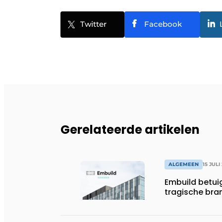
Twitter
Facebook
Gerelateerde artikelen
ALGEMEEN
15 JULI
Embuild betui
tragische bran