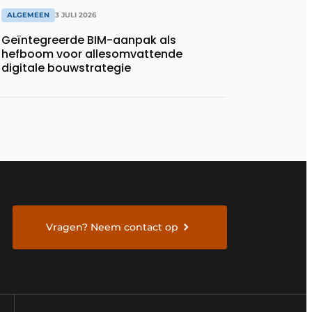
ALGEMEEN
3 JULI 2026
Geïntegreerde BIM-aanpak als
hefboom voor allesomvattende
digitale bouwstrategie
Vragen? Neem contact op