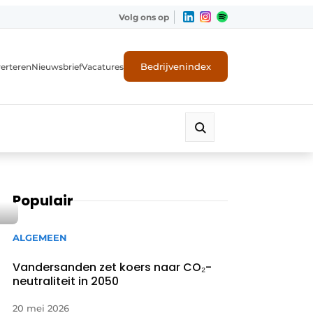
Volg ons op
Bedrijvenindex
erteren
Nieuwsbrief
Vacatures
Populair
ALGEMEEN
Vandersanden zet koers naar CO₂-
neutraliteit in 2050
20 mei 2026