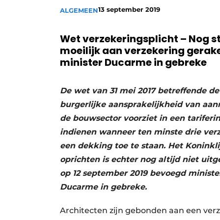
13 september 2019
ALGEMEEN
Vacature aanmelden
Vacatures
Wet verzekeringsplicht – Nog s
Video’s
moeilijk aan verzekering gerak
minister Ducarme in gebreke
Aanmelden
Bedrijven
De wet van 31 mei 2017 betreffende de 
Bedrijven
burgerlijke aansprakelijkheid van aan
Contact
de bouwsector voorziet in een tarife
indienen wanneer ten minste drie v
een dekking toe te staan. Het Koninkli
oprichten is echter nog altijd niet ui
op 12 september 2019 bevoegd ministe
Ducarme in gebreke.
Architecten zijn gebonden aan een ver