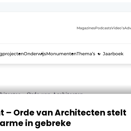
Magazines
Podcasts
Video’s
Adv
anmelding
voor de bouw
gprojecten
Onderwijs
Monumenten
Thema’s
Jaarboek
t – Orde van Architecten stelt
arme in gebreke