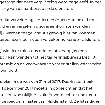
r gezorgd dat deze verplichting werd nageleefd. In het
belang van de aanbestedende diensten.
eid dat verzekeringsondernemingen hun beleid ten
zigd en er verzekeringsovereenkomsten werden
ijk werden toegelicht. Als gevolg hiervan kwamen
bij ze nog moeilijk een verzekering konden afsluiten.
 bij wie door minstens drie maatschappijen een
ich kan wenden tot het tariferingsbureau (
Art.
10
).
e premie en de voorwaarden vast te stellen waaronder
oon dekt.
oorzien in de wet van 31 mei 2017. Daarin staat ook
n 1 december 2017 moet zijn opgericht en dat het
 een Koninklijk Besluit. Er werd echter nooit een
de bevoegde minister van Middenstand, Zelfstandigen,