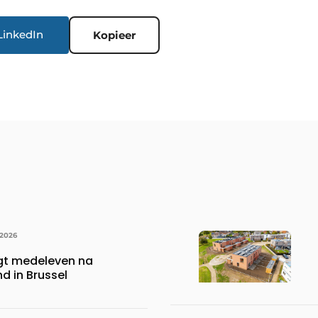
LinkedIn
Kopieer
 2026
gt medeleven na
d in Brussel