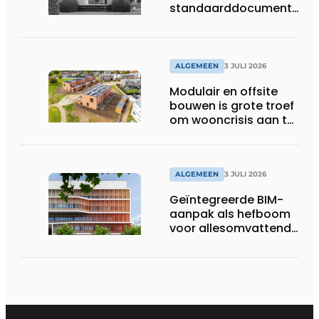
standaarddocument
met belangrijke
gevolgen
ALGEMEEN
3 JULI 2026
Modulair en offsite
bouwen is grote troef
om wooncrisis aan te
pakken
ALGEMEEN
3 JULI 2026
Geïntegreerde BIM-
aanpak als hefboom
voor allesomvattende
digitale
bouwstrategie