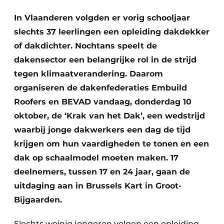
Vacature aanmelden
In Vlaanderen volgden er vorig schooljaar
Akoestiek
Vacatures
slechts 37 leerlingen een opleiding dakdekker
Video’s
of dakdichter. Nochtans speelt de
Beton & Staalbouw
dakensector een belangrijke rol in de strijd
Aanmelden
Brandveiligheid
tegen klimaatverandering. Daarom
Bedrijven
organiseren de dakenfederaties Embuild
BIM
Bedrijven
Roofers en BEVAD vandaag, donderdag 10
Contact
Evenementen
oktober, de ‘Krak van het Dak’, een wedstrijd
waarbij jonge dakwerkers een dag de tijd
Dak & Gevel
krijgen om hun vaardigheden te tonen en een
dak op schaalmodel moeten maken. 17
Houtbouw
deelnemers, tussen 17 en 24 jaar, gaan de
HVAC
uitdaging aan in Brussels Kart in Groot-
Bijgaarden.
Interieurarchitectuur
Slechts weinig jongeren volgen een opleiding