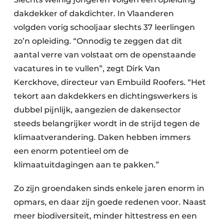
Keukens
dakdekker of dakdichter. In Vlaanderen
Renovatie
volgden vorig schooljaar slechts 37 leerlingen
zo’n opleiding. “Onnodig te zeggen dat dit
Software
aantal verre van volstaat om de openstaande
vacatures in te vullen”, zegt Dirk Van
Toegangscontrole
Kerckhove, directeur van Embuild Roofers. “Het
Veiligheid & Opleiding
tekort aan dakdekkers en dichtingswerkers is
dubbel pijnlijk, aangezien de dakensector
Zonwering
steeds belangrijker wordt in de strijd tegen de
klimaatverandering. Daken hebben immers
een enorm potentieel om de
klimaatuitdagingen aan te pakken.”
Zo zijn groendaken sinds enkele jaren enorm in
opmars, en daar zijn goede redenen voor. Naast
meer biodiversiteit, minder hittestress en een