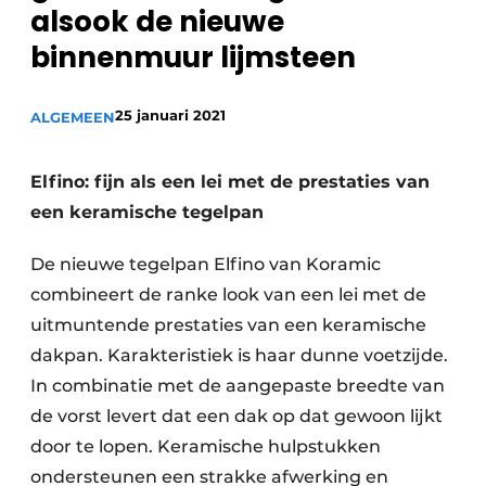
alsook de nieuwe
Vacature aanmelden
binnenmuur lijmsteen
Akoestiek
Vacatures
Video’s
Beton & Staalbouw
25 januari 2021
ALGEMEEN
Aanmelden
Brandveiligheid
Bedrijven
Elfino: fijn als een lei met de prestaties van
BIM
Bedrijven
een keramische tegelpan
Contact
Evenementen
De nieuwe tegelpan Elfino van Koramic
combineert de ranke look van een lei met de
Dak & Gevel
uitmuntende prestaties van een keramische
Houtbouw
dakpan. Karakteristiek is haar dunne voetzijde.
In combinatie met de aangepaste breedte van
HVAC
de vorst levert dat een dak op dat gewoon lijkt
Interieurarchitectuur
door te lopen. Keramische hulpstukken
ondersteunen een strakke afwerking en