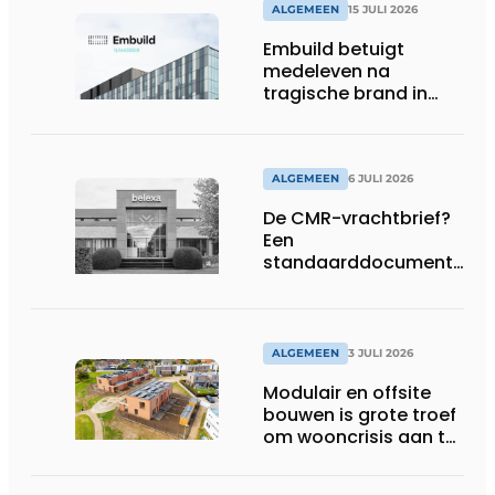
ALGEMEEN
15 JULI 2026
Embuild betuigt
medeleven na
tragische brand in
Brussel
ALGEMEEN
6 JULI 2026
De CMR-vrachtbrief?
Een
standaarddocument
met belangrijke
gevolgen
ALGEMEEN
3 JULI 2026
Modulair en offsite
bouwen is grote troef
om wooncrisis aan te
pakken