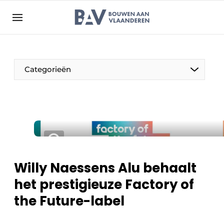
Aanmelden
Algemene voorwaarden
Bedrijven
Aanmelden
Bedankt voor de aanmelding
Categorieën
Bouwen aan Vlaanderen | Platform voor de bouw
Contact
Direct contact
Evenement aanmelden
Jaarboek
Willy Naessens Alu behaalt
Meest gelezen
het prestigieuze Factory of
Nieuwsbrief
the Future-label
Podcasts
Privacy / Cookie statement