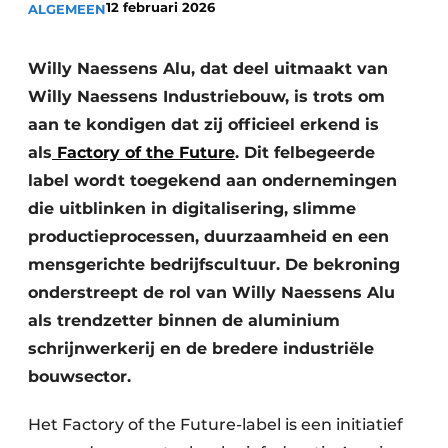
12 februari 2026
ALGEMEEN
Vacature aanmelden
Akoestiek
Vacatures
Willy Naessens Alu, dat deel uitmaakt van
Video’s
Beton & Staalbouw
Willy Naessens Industriebouw, is trots om
aan te kondigen dat zij officieel erkend is
Aanmelden
Brandveiligheid
als
Factory of the Future
. Dit felbegeerde
Bedrijven
label wordt toegekend aan ondernemingen
BIM
Bedrijven
die uitblinken in digitalisering, slimme
Contact
Evenementen
productieprocessen, duurzaamheid en een
mensgerichte bedrijfscultuur. De bekroning
Dak & Gevel
onderstreept de rol van Willy Naessens Alu
Houtbouw
als trendzetter binnen de aluminium
schrijnwerkerij en de bredere industriële
HVAC
bouwsector.
Interieurarchitectuur
Het Factory of the Future-label is een initiatief