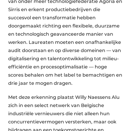
van onder meer technologiefederatie Agoria en
Keukens
Sirris en erkent productiebedrijven die
Renovatie
succesvol een transformatie hebben
doorgemaakt richting een flexibele, duurzame
Software
en technologisch geavanceerde manier van
Toegangscontrole
werken. Laureaten moeten een onafhankelijke
audit doorstaan en op diverse domeinen — van
Veiligheid & Opleiding
digitalisering en talentontwikkeling tot milieu-
efficiëntie en procesoptimalisatie — hoge
Zonwering
scores behalen om het label te bemachtigen en
drie jaar te mogen dragen.
Met deze erkenning plaatst Willy Naessens Alu
zich in een select netwerk van Belgische
industriële vernieuwers die niet alleen hun
concurrentievermogen versterken, maar ook
bijdragen aan een toekomstgerichte en