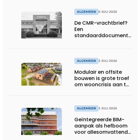
ALGEMEEN
6 JULI 2026
De CMR-vrachtbrief?
Een
standaarddocument
met belangrijke
gevolgen
ALGEMEEN
3 JULI 2026
Modulair en offsite
bouwen is grote troef
om wooncrisis aan te
pakken
ALGEMEEN
3 JULI 2026
Geïntegreerde BIM-
aanpak als hefboom
voor allesomvattende
digitale