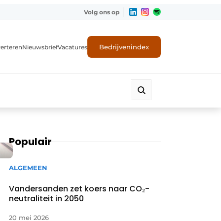
Volg ons op
Bedrijvenindex
erteren
Nieuwsbrief
Vacatures
Populair
ALGEMEEN
Vandersanden zet koers naar CO₂-
neutraliteit in 2050
20 mei 2026