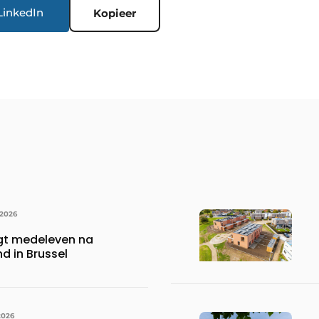
LinkedIn
Kopieer
 2026
gt medeleven na
d in Brussel
2026