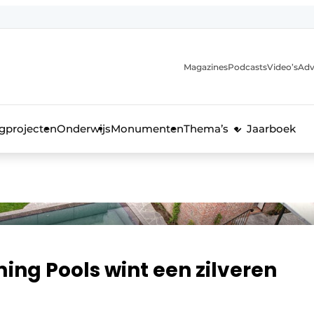
Magazines
Podcasts
Video’s
Adv
anmelding
voor de bouw
gprojecten
Onderwijs
Monumenten
Thema’s
Jaarboek
ng Pools wint een zilveren