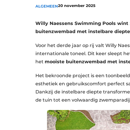
20 november 2025
ALGEMEEN
Vacature aanmelden
Vacatures
Willy Naessens Swimming Pools wint 
Video’s
buitenzwembad met instelbare diepte
Aanmelden
Voor het derde jaar op rij valt Willy Na
Bedrijven
internationale toneel. Dit keer sleept he
Bedrijven
het
mooiste buitenzwembad met inste
Contact
Het bekroonde project is een toonbeeld 
esthetiek en gebruikscomfort perfect 
Dankzij de instelbare diepte transform
de tuin tot een volwaardig zwemparadij