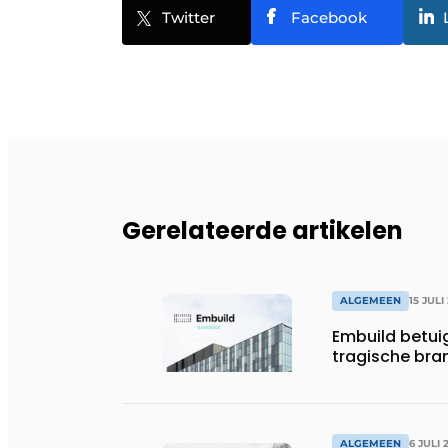
Twitter
Facebook
Gerelateerde artikelen
ALGEMEEN
15 JULI
Embuild betui
tragische bran
ALGEMEEN
6 JULI 