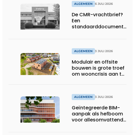
ALGEMEEN
6 JULI 2026
De CMR-vrachtbrief?
Een
standaarddocument
met belangrijke
gevolgen
ALGEMEEN
3 JULI 2026
Modulair en offsite
bouwen is grote troef
om wooncrisis aan te
pakken
ALGEMEEN
3 JULI 2026
Geïntegreerde BIM-
aanpak als hefboom
voor allesomvattende
digitale
bouwstrategie