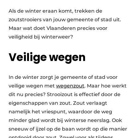
Vacature aanmelden
Als de winter eraan komt, trekken de
Akoestiek
Vacatures
zoutstrooiers van jouw gemeente of stad uit.
Video’s
Maar wat doet Vlaanderen precies voor
Beton & Staalbouw
veiligheid bij winterweer?
Aanmelden
Brandveiligheid
Bedrijven
Veilige wegen
BIM
Bedrijven
Contact
Evenementen
In de winter zorgt je gemeente of stad voor
Dak & Gevel
veilige wegen met
wegenzout
. Maar hoe werkt
dit nu precies? Strooizout is effectief door de
Houtbouw
eigenschappen van zout. Zout verlaagt
namelijk het vriespunt, waardoor de weg
HVAC
minder glad wordt bij winterse neerslag. Ook
Interieurarchitectuur
sneeuw of ijzel op de baan wordt op die manier
ontdooid door zout. Zowel voor als tijdens