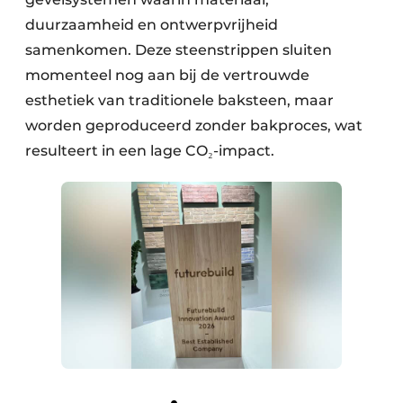
Keukens
duurzaamheid en ontwerpvrijheid
Renovatie
samenkomen. Deze steenstrippen sluiten
momenteel nog aan bij de vertrouwde
Software
esthetiek van traditionele baksteen, maar
worden geproduceerd zonder bakproces, wat
Toegangscontrole
resulteert in een lage CO₂-impact.
Veiligheid & Opleiding
Zonwering