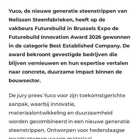
Vacature aanmelden
Yuco, de nieuwe generatie steenstrippen van
Akoestiek
Vacatures
Nelissen Steenfabrieken, heeft op de
Video’s
vakbeurs Futurebuild in Brussels Expo de
Beton & Staalbouw
Futurebuild Innovation Award 2026 gewonnen
Aanmelden
Brandveiligheid
in de categorie Best Established Company. De
Bedrijven
award bekroont gevestigde bedrijven die
BIM
Bedrijven
blijven vernieuwen en hun expertise vertalen
Contact
Evenementen
naar concrete, duurzame impact binnen de
bouwsector.
Dak & Gevel
De jury prees Yuco voor zijn toekomstgerichte
Houtbouw
aanpak, waarbij innovatie,
materiaalontwikkeling en duurzaamheid
HVAC
worden gecombineerd in een nieuwe generatie
Interieurarchitectuur
steenstrippen. Ontworpen voor hedendaagse
gevelsystemen waarin materiaal,