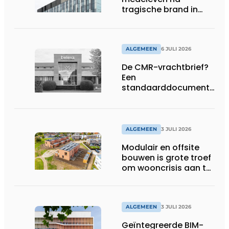
tragische brand in
Brussel
ALGEMEEN
6 JULI 2026
De CMR-vrachtbrief?
Een
standaarddocument
met belangrijke
gevolgen
ALGEMEEN
3 JULI 2026
Modulair en offsite
bouwen is grote troef
om wooncrisis aan te
pakken
ALGEMEEN
3 JULI 2026
Geïntegreerde BIM-