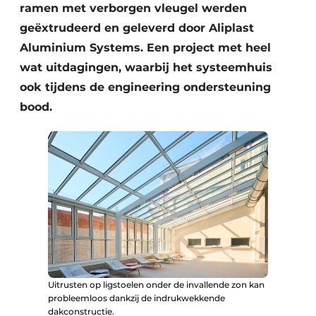
Keukens
ramen met verborgen vleugel werden
geëxtrudeerd en geleverd door Aliplast
Renovatie
Aluminium Systems. Een project met heel
wat uitdagingen, waarbij het systeemhuis
Software
ook tijdens de engineering ondersteuning
Toegangscontrole
bood.
Veiligheid & Opleiding
Zonwering
Uitrusten op ligstoelen onder de invallende zon kan
probleemloos dankzij de indrukwekkende
dakconstructie.