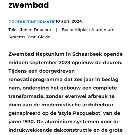
zwembad
Vacature aanmelden
Akoestiek
Vacatures
10 april 2024
PRODUCTINFORMATIE
Video’s
Beton & Staalbouw
Tekst Johan Debaere | Beeld Aliplast Aluminium
Systems, Yvan Glavie
Aanmelden
Brandveiligheid
Bedrijven
Zwembad Neptunium in Schaarbeek opende
BIM
Bedrijven
midden september 2023 opnieuw de deuren.
Contact
Evenementen
Tijdens een doorgedreven
renovatieprogramma dat zes jaar in beslag
Dak & Gevel
nam, onderging het gebouw een complete
Houtbouw
transformatie, zonder evenwel afbreuk te
doen aan de modernistische architectuur
HVAC
geïnspireerd op de ‘style Pacquebot’ van de
jaren 1930. De aluminium systemen voor de
Interieurarchitectuur
indrukwekkende dakconstructie en de grote