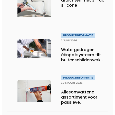
afdichten met Silirub-
silicone
PRODUCTINFORMATIE
2 JUNI 2026
Watergedragen
éénpotsysteem tilt
buitenschilderwerk
naar hoger niveau
PRODUCTINFORMATIE
30 MAART 2026
Allesomvattend
assortiment voor
passieve
brandveiligheid in
gebouwen