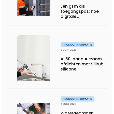
Een gsm als
toegangspas: hoe
digitale
toegangscontrole de
bouwwerf verandert
PRODUCTINFORMATIE
8 JUNI 2026
Al 50 jaar duurzaam
afdichten met Silirub-
silicone
PRODUCTINFORMATIE
2 JUNI 2026
Watergedragen