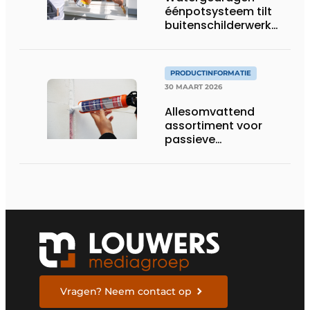
éénpotsysteem tilt
buitenschilderwerk
naar hoger niveau
PRODUCTINFORMATIE
30 MAART 2026
Allesomvattend
assortiment voor
passieve
brandveiligheid in
gebouwen
Vragen? Neem contact op