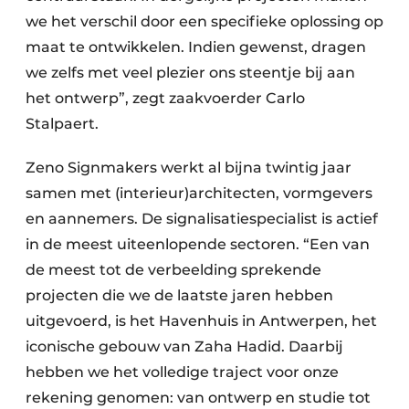
Keukens
we het verschil door een specifieke oplossing op
Renovatie
maat te ontwikkelen. Indien gewenst, dragen
we zelfs met veel plezier ons steentje bij aan
Software
het ontwerp”, zegt zaakvoerder Carlo
Stalpaert.
Toegangscontrole
Zeno Signmakers werkt al bijna twintig jaar
Veiligheid & Opleiding
samen met (interieur)architecten, vormgevers
Zonwering
en aannemers. De signalisatiespecialist is actief
in de meest uiteenlopende sectoren. “Een van
de meest tot de verbeelding sprekende
projecten die we de laatste jaren hebben
uitgevoerd, is het Havenhuis in Antwerpen, het
iconische gebouw van Zaha Hadid. Daarbij
hebben we het volledige traject voor onze
rekening genomen: van ontwerp en studie tot