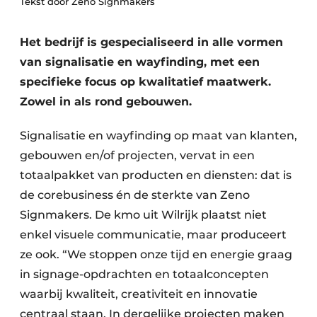
Tekst door Zeno Signmakers
Vacature aanmelden
Akoestiek
Vacatures
Het bedrijf is gespecialiseerd in alle vormen
van signalisatie en wayfinding, met een
Video’s
Beton & Staalbouw
specifieke focus op kwalitatief maatwerk.
Aanmelden
Brandveiligheid
Zowel in als rond gebouwen.
Bedrijven
BIM
Signalisatie en wayfinding op maat van klanten,
Bedrijven
gebouwen en/of projecten, vervat in een
Contact
Evenementen
totaalpakket van producten en diensten: dat is
Dak & Gevel
de corebusiness én de sterkte van Zeno
Signmakers. De kmo uit Wilrijk plaatst niet
Houtbouw
enkel visuele communicatie, maar produceert
ze ook. “We stoppen onze tijd en energie graag
HVAC
in signage-opdrachten en totaalconcepten
Interieurarchitectuur
waarbij kwaliteit, creativiteit en innovatie
centraal staan. In dergelijke projecten maken