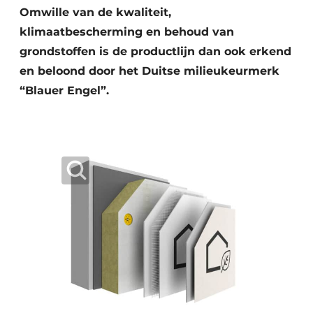
Keukens
Omwille van de kwaliteit,
klimaatbescherming en behoud van
Renovatie
grondstoffen is de productlijn dan ook erkend
Software
en beloond door het Duitse milieukeurmerk
“Blauer Engel”.
Toegangscontrole
Veiligheid & Opleiding
Zonwering