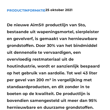
Vacature aanmelden
25 oktober 2021
PRODUCTINFORMATIE
Akoestiek
Vacatures
Video’s
Beton & Staalbouw
De nieuwe AimS® productlijn van Sto,
Aanmelden
bestaande uit wapeningsmortel, sierpleister
Brandveiligheid
en gevelverf, is gemaakt van hernieuwbare
Bedrijven
BIM
grondstoffen. Door 30% van het bindmiddel
Bedrijven
uit dennenolie te vervaardigen, een
Contact
Evenementen
overvloedig restmateriaal uit de
houtindustrie, wordt er aanzienlijk bespaard
Dak & Gevel
op het gebruik van aardolie. Tot wel 43 liter
Houtbouw
per gevel van 200 m² in vergelijking met
standaardproducten, en dit zonder in te
HVAC
boeten op de kwaliteit. De productlijn is
Interieurarchitectuur
bovendien samengesteld uit meer dan 95%
hernieuwbare en duurzame grondstoffen.