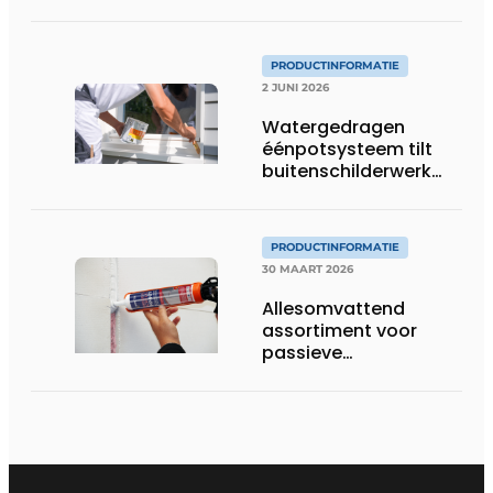
PRODUCTINFORMATIE
2 JUNI 2026
Watergedragen
éénpotsysteem tilt
buitenschilderwerk
naar hoger niveau
PRODUCTINFORMATIE
30 MAART 2026
Allesomvattend
assortiment voor
passieve
brandveiligheid in
gebouwen