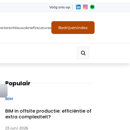
Volg ons op
Bedrijvenindex
erteren
Nieuwsbrief
Vacatures
Populair
BIM
BIM in offsite productie: efficiëntie of
extra complexiteit?
23 juni 2026