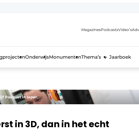
Magazines
Podcasts
Video’s
Adv
anmelding
voor de bouw
gprojecten
Onderwijs
Monumenten
Thema’s
Jaarboek
jf Pacquet in Ieper.
t in 3D, dan in het echt