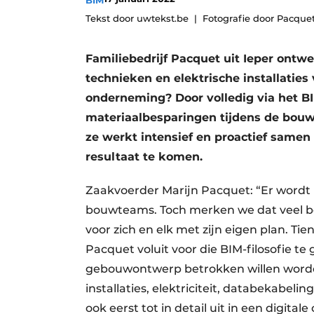
BIM
Vacature aanmelden
Tekst door uwtekst.be
Fotografie door Pacque
Vacatures
Familiebedrijf Pacquet uit Ieper ontwe
Video’s
technieken en elektrische installatie
Aanmelden
onderneming? Door volledig via het BI
Bedrijven
materiaalbesparingen tijdens de bouw 
Bedrijven
ze werkt intensief en proactief same
resultaat te komen.
Contact
Zaakvoerder Marijn Pacquet: “Er wordt 
bouwteams. Toch merken we dat veel bo
voor zich en elk met zijn eigen plan. Ti
Pacquet voluit voor die BIM-filosofie t
gebouwontwerp betrokken willen worde
installaties, elektriciteit, databekabel
ook eerst tot in detail uit in een digital