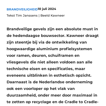
Vacature aanmelden
10 juli 2024
BRANDVEILIGHEID
Akoestiek
Vacatures
Tekst Tim Janssens | Beeld Kawneer
Video’s
Beton & Staalbouw
Brandveilige gevels zijn een absolute must in
Aanmelden
Brandveiligheid
de hedendaagse bouwsector. Kawneer draagt
Bedrijven
zijn steentje bij via de ontwikkeling van
BIM
Bedrijven
hoogwaardige aluminium profielsystemen
Contact
Evenementen
voor ramen, deuren, schuiframen en
vliesgevels die niet alleen voldoen aan alle
Dak & Gevel
technische eisen en specificaties, maar
eveneens uitblinken in esthetisch opzicht.
Houtbouw
Daarnaast is de Nederlandse onderneming
HVAC
ook een voorloper op het vlak van
duurzaamheid, onder meer door maximaal in
Interieurarchitectuur
te zetten op recyclage en de Cradle to Cradle-