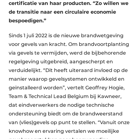
Keukens
certificatie van haar producten. “Zo willen we
de transitie naar een circulaire economie
Renovatie
bespoedigen.”
Software
Sinds 1 juli 2022 is de nieuwe brandwetgeving
Toegangscontrole
voor gevels van kracht. Om brandvoortplanting
via gevels te vermijden, werd de bijbehorende
Veiligheid & Opleiding
regelgeving uitgebreid, aangescherpt en
verduidelijkt. “Dit heeft uiteraard invloed op de
Zonwering
manier waarop gevelsystemen ontwikkeld en
geïnstalleerd worden”, vertelt Geoffrey Hogie,
Team & Technical Lead Belgium bij Kawneer,
dat eindverwerkers de nodige technische
ondersteuning biedt om de brandweerstand
van (vlies)gevels op punt te stellen. “Vanuit onze
knowhow en ervaring vertalen we moeilijke