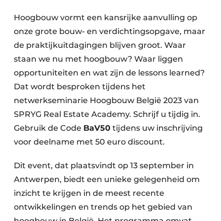
Vacature aanmelden
Hoogbouw vormt een kansrijke aanvulling op
Akoestiek
Vacatures
onze grote bouw- en verdichtingsopgave, maar
Video’s
de praktijkuitdagingen blijven groot. Waar
Beton & Staalbouw
staan we nu met hoogbouw? Waar liggen
Aanmelden
Brandveiligheid
opportuniteiten en wat zijn de lessons learned?
Bedrijven
Dat wordt besproken tijdens het
BIM
Bedrijven
netwerkseminarie Hoogbouw België 2023 van
Contact
Evenementen
SPRYG Real Estate Academy. Schrijf u tijdig in.
Gebruik de Code
BaV50
tijdens uw inschrijving
Dak & Gevel
voor deelname met 50 euro discount.
Houtbouw
Dit event, dat plaatsvindt op 13 september in
Antwerpen, biedt een unieke gelegenheid om
HVAC
inzicht te krijgen in de meest recente
Interieurarchitectuur
ontwikkelingen en trends op het gebied van
hoogbouw in België. Het programma omvat