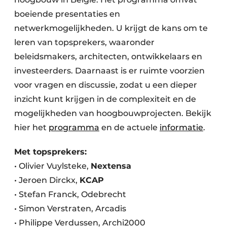
Keukens
boeiende presentaties en
Renovatie
netwerkmogelijkheden. U krijgt de kans om te
leren van topsprekers, waaronder
Software
beleidsmakers, architecten, ontwikkelaars en
investeerders. Daarnaast is er ruimte voorzien
Toegangscontrole
voor vragen en discussie, zodat u een dieper
Veiligheid & Opleiding
inzicht kunt krijgen in de complexiteit en de
mogelijkheden van hoogbouwprojecten. Bekijk
Zonwering
hier het
programma
en de actuele
informatie
.
Met topsprekers:
• Olivier Vuylsteke,
Nextensa
• Jeroen Dirckx,
KCAP
• Stefan Franck, Odebrecht
• Simon Verstraten, Arcadis
• Philippe Verdussen, Archi2000