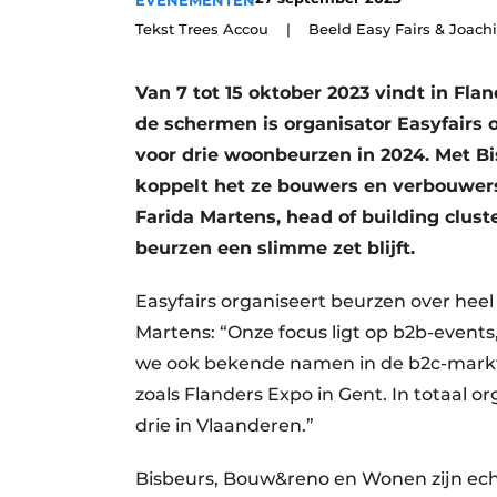
EVENEMENTEN
Vacature aanmelden
Tekst Trees Accou | Beeld Easy Fairs & Joach
Vacatures
Van 7 tot 15 oktober 2023 vindt in Fla
Video’s
de schermen is organisator Easyfairs 
Aanmelden
voor drie woonbeurzen in 2024. Met Bi
Bedrijven
koppelt het ze bouwers en verbouwers
Bedrijven
Farida Martens, head of building clust
beurzen een slimme zet blijft.
Contact
Easyfairs organiseert beurzen over heel 
Martens: “Onze focus ligt op b2b-even
we ook bekende namen in de b2c-markt.
zoals Flanders Expo in Gent. In totaal 
drie in Vlaanderen.”
Bisbeurs, Bouw&reno en Wonen zijn ec