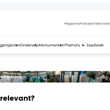
Magazines
Podcasts
Video’s
Adv
anmelding
voor de bouw
gprojecten
Onderwijs
Monumenten
Thema’s
Jaarboek
ders Expo in Gent.
 relevant?