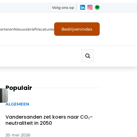
Volg ons op
Bedrijvenindex
erteren
Nieuwsbrief
Vacatures
Populair
ALGEMEEN
Vandersanden zet koers naar CO₂-
neutraliteit in 2050
20 mei 2026