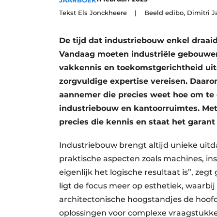
JAARBOEK
Vacature aanmelden
Tekst Els Jonckheere | Beeld edibo, Dimitri 
Vacatures
De tijd dat industriebouw enkel draaid
Video’s
Vandaag moeten industriële gebouwen n
Aanmelden
vakkennis en toekomstgerichtheid uits
Bedrijven
zorgvuldige expertise vereisen. Daaro
Bedrijven
aannemer die precies weet hoe om te 
industriebouw en kantoorruimtes. Met 
Contact
precies die kennis en staat het garant
Industriebouw brengt altijd unieke uit
praktische aspecten zoals machines, in
eigenlijk het logische resultaat is”, z
ligt de focus meer op esthetiek, waarbi
architectonische hoogstandjes de hoofdr
oplossingen voor complexe vraagstukken.