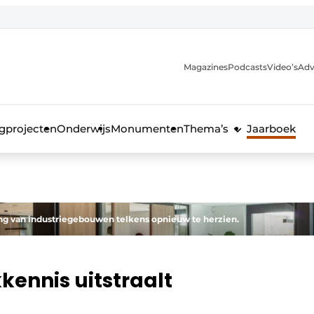
Magazines
Podcasts
Video’s
Adv
anmelding
voor de bouw
gprojecten
Onderwijs
Monumenten
Thema’s
Jaarboek
ling van industriegebouwen telkens opnieuw te herzien.
kennis uitstraalt