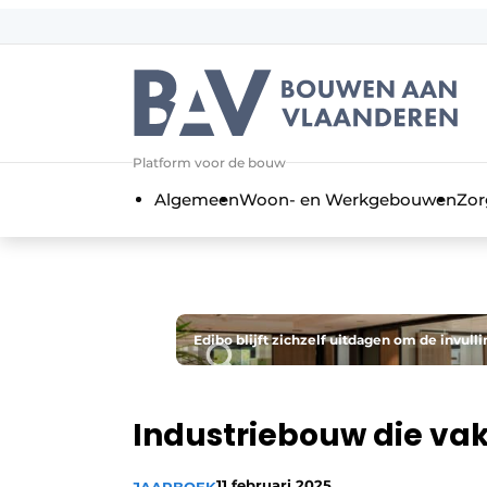
Aanmelden
Algemene voorwaarden
Bedrijven
Aanmelden
Bedankt voor de a
Platform voor de bouw
Bouwen aan Vlaanderen | Platform 
Algemeen
Woon- en Werkgebouwen
Zor
Contact
Direct contact
Evenement aanmelden
Jaarboek
Edibo blijft zichzelf uitdagen om de invul
Meest gelezen
Nieuwsbrief
Industriebouw die vak
Podcasts
Privacy / Cookie statement
11 februari 2025