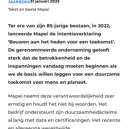
31 januari 2025
JAARBOEK
Vacature aanmelden
Tekst en beeld Mapei
Akoestiek
Vacatures
Ter ere van zijn 85-jarige bestaan, in 2022,
Video’s
Beton & Staalbouw
lanceerde Mapei de intentieverklaring
Aanmelden
Brandveiligheid
‘Bouwen aan het heden voor een toekomst’.
Bedrijven
De gerenommeerde onderneming gelooft
BIM
Bedrijven
sterk dat de betrokkenheid en de
Contact
Evenementen
inspanningen vandaag moeten beginnen als
we de basis willen leggen voor een duurzame
Dak & Gevel
toekomst voor mens en planeet.
Houtbouw
Mapei neemt deze verantwoordelijkheid zeer
ernstig en houdt het niet bij woorden. Het
HVAC
bedrijf ondersteunt zijn duurzaamheidsclaims
Interieurarchitectuur
al lang met data en certificeringen. Het recente
en allereerste wereldwijde