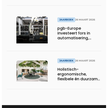
hogeschoolcampus
unieke identiteit
JAARBOEK
26 MAART 2026
pgb-Europe
investeert fors in
automatisering,
efficiëntie en
duurzaamheid
JAARBOEK
26 MAART 2026
Holistisch-
ergonomische,
flexibele én duurzame
interieuroplossingen