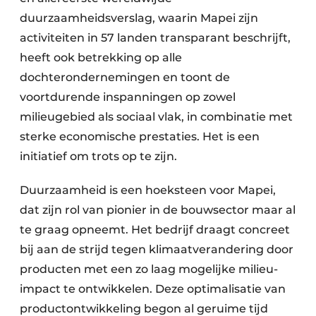
Keukens
duurzaamheidsverslag, waarin Mapei zijn
Renovatie
activiteiten in 57 landen transparant beschrijft,
heeft ook betrekking op alle
Software
dochterondernemingen en toont de
voortdurende inspanningen op zowel
Toegangscontrole
milieugebied als sociaal vlak, in combinatie met
Veiligheid & Opleiding
sterke economische prestaties. Het is een
initiatief om trots op te zijn.
Zonwering
Duurzaamheid is een hoeksteen voor Mapei,
dat zijn rol van pionier in de bouwsector maar al
te graag opneemt. Het bedrijf draagt concreet
bij aan de strijd tegen klimaatverandering door
producten met een zo laag mogelijke milieu-
impact te ontwikkelen. Deze optimalisatie van
productontwikkeling begon al geruime tijd