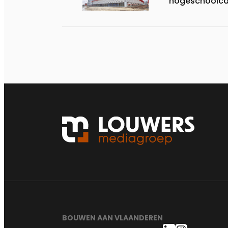
hogeschoolcam
BOUWEN AAN VLAANDEREN