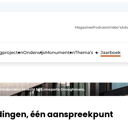
Magazines
Podcasts
Video’s
Adv
anmelding
voor de bouw
gprojecten
Onderwijs
Monumenten
Thema’s
Jaarboek
velmaterialen terecht bij Limeparts-Drooghmans.
dingen, één aanspreekpunt