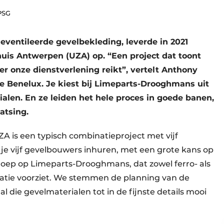
 PSG
eventileerde gevelbekleding, leverde in 2021
uis Antwerpen (UZA) op. “Een project dat toont
r onze dienstverlening reikt”, vertelt Anthony
e Benelux. Je kiest bij Limeparts-Drooghmans uit
alen. En ze leiden het hele proces in goede banen,
atsing.
A is een typisch combinatieproject met vijf
 je vijf gevelbouwers inhuren, met een grote kans op
roep op Limeparts-Drooghmans, dat zowel ferro- als
ratie voorziet. We stemmen de planning van de
l die gevelmaterialen tot in de fijnste details mooi