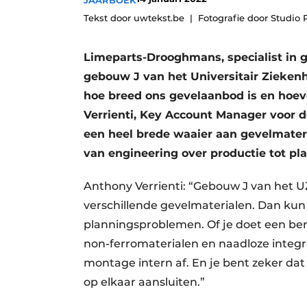
JAARBOEK
Vacature aanmelden
Tekst door uwtekst.be
Fotografie door Studio
Vacatures
Limeparts-Drooghmans, specialist in g
Video’s
gebouw J van het Universitair Ziekenh
Aanmelden
hoe breed ons gevelaanbod is en hoeve
Bedrijven
Verrienti, Key Account Manager voor d
Bedrijven
een heel brede waaier aan gevelmateri
van engineering over productie tot pla
Contact
Anthony Verrienti: “Gebouw J van het UZ
verschillende gevelmaterialen. Dan kun
planningsproblemen. Of je doet een be
non-ferromaterialen en naadloze integ
montage intern af. En je bent zeker dat a
op elkaar aansluiten.”