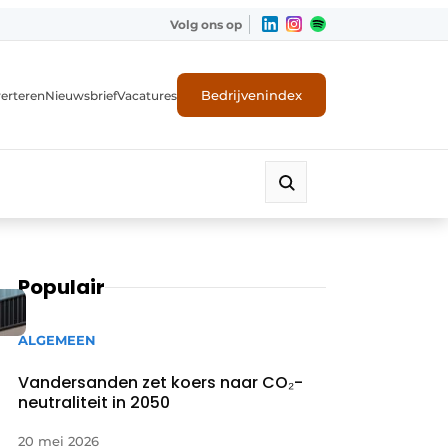
Volg ons op
Bedrijvenindex
erteren
Nieuwsbrief
Vacatures
Populair
ALGEMEEN
Vandersanden zet koers naar CO₂-
neutraliteit in 2050
20 mei 2026