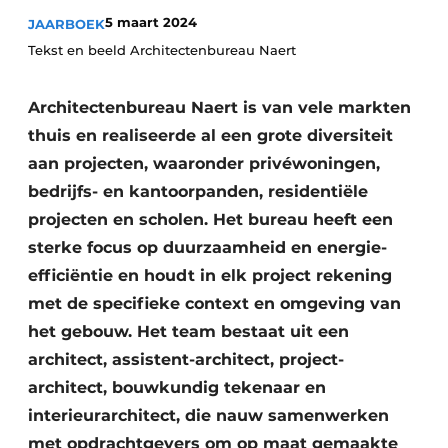
Vacature aanmelden
5 maart 2024
JAARBOEK
Akoestiek
Tekst en beeld Architectenbureau Naert
Vacatures
Video’s
Beton & Staalbouw
Architectenbureau Naert is van vele markten
Aanmelden
thuis en realiseerde al een grote diversiteit
Brandveiligheid
Bedrijven
aan projecten, waaronder privéwoningen,
BIM
bedrijfs- en kantoorpanden, residentiële
Bedrijven
projecten en scholen. Het bureau heeft een
Contact
Evenementen
sterke focus op duurzaamheid en energie-
Dak & Gevel
efficiëntie en houdt in elk project rekening
met de specifieke context en omgeving van
Houtbouw
het gebouw. Het team bestaat uit een
architect, assistent-architect, project-
HVAC
architect, bouwkundig tekenaar en
Interieurarchitectuur
interieurarchitect, die nauw samenwerken
met opdrachtgevers om op maat gemaakte