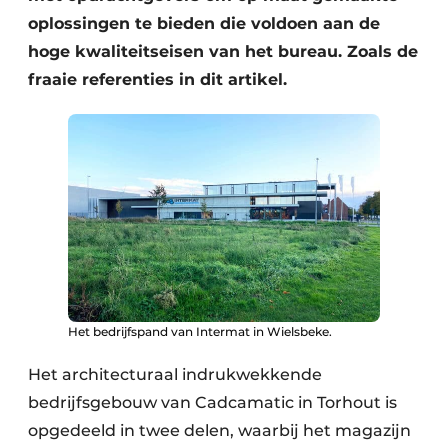
Keukens
oplossingen te bieden die voldoen aan de
Renovatie
hoge kwaliteitseisen van het bureau. Zoals de
fraaie referenties in dit artikel.
Software
Toegangscontrole
Veiligheid & Opleiding
Zonwering
Het bedrijfspand van Intermat in Wielsbeke.
Het architecturaal indrukwekkende
bedrijfsgebouw van Cadcamatic in Torhout is
opgedeeld in twee delen, waarbij het magazijn