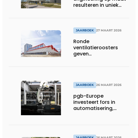
resulteren in uniek
gevelconcept
JAARBOEK
27 MAART 2026
Ronde
ventilatieroosters
geven
hogeschoolcampus
unieke identiteit
JAARBOEK
26 MAART 2026
pgb-Europe
investeert fors in
automatisering,
efficiëntie en
duurzaamheid
JAARBOEK
26 MAART 2026