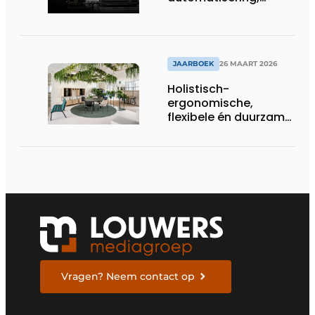
efficiëntie en
duurzaamheid
JAARBOEK
26 MAART 2026
Holistisch-
ergonomische,
flexibele én duurzame
interieuroplossingen
Vragen? Neem contact op