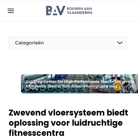
Aanmelden
Algemene voorwaarden
Bedrijven
Aanmelden
Bedankt voor de aanmelding
Categorieën
Bouwen aan Vlaanderen | Platform voor de bouw
Contact
Direct contact
Evenement aanmelden
Goldring Center for High Performance Sport – University
of Toronto. (Beeld: Tom Arban Photography Inc.)
Jaarboek
Meest gelezen
Zwevend vloersysteem biedt
Nieuwsbrief
oplossing voor luidruchtige
Podcasts
fitnesscentra
Privacy / Cookie statement